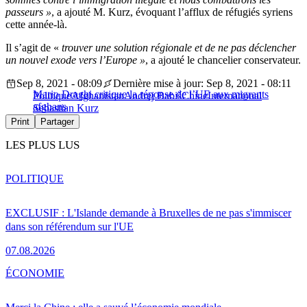
passeurs »
, a ajouté M. Kurz, évoquant l’afflux de réfugiés syriens
cette année-là.
Il s’agit de «
trouver une solution régionale et de ne pas déclencher
un nouvel exode vers l’Europe »
, a ajouté le chancelier conservateur.
Sep 8, 2021 - 08:09
Dernière mise à jour: Sep 8, 2021 - 08:11
Mario Draghi critique la réponse de l’UE aux migrants
Politique
Afghanistan
Andrej Babiš
Chine
International
afghans
Sebastian Kurz
Print
Partager
LES PLUS LUS
POLITIQUE
EXCLUSIF : L'Islande demande à Bruxelles de ne pas s'immiscer
dans son référendum sur l'UE
07.08.2026
ÉCONOMIE