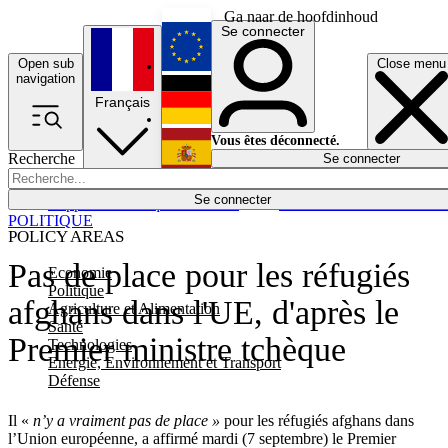
Ga naar de hoofdinhoud
Se connecter
Open sub
Close menu
English
navigation
Français
Deutsch
Vous êtes déconnecté.
Recherche
Se connecter
Español
Lumières éteintes
Se connecter
Rapporteur
Politique
Économie
Newsletters
Evénements
Em
POLITIQUE
POLICY AREAS
Pas de place pour les réfugiés
Economie
Politique
afghans dans l'UE, d'après le
Agriculture et Alimentation
Santé
Premier ministre tchèque
Technologies
Energie, Environnement et Transport
Défense
Il «
n’y a vraiment pas de place »
pour les réfugiés afghans dans
l’Union européenne, a affirmé mardi (7 septembre) le Premier