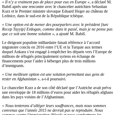
«
Il n’y a vraiment pas de place pour eux en Europe »
, a déclaré M.
Babiš après une rencontre avec le chancelier autrichien Sebastian
Kurz et le Premier ministre slovaque Eduard Heger au château de
Lednice, dans le sud-est de la République tchèque.
«
Une option est de mener des pourparlers avec le président [turc
Recep Tayyip] Erdogan, comme dans le passé, mais je ne pense pas
que ce soit une bonne solution »
, a ajouté M. Babiš.
Le dirigeant populiste milliardaire faisait référence à l’accord
migratoire conclu en 2016 entre l’UE et la Turquie aux termes
duquel Ankara s’est engagé à empêcher les départs vers l’Europe de
millions de réfugiés principalement syriens en échange de
financements pour l’aider à héberger plus de trois millions
d’immigrants.
«
Une meilleure option est une solution permettant aux gens de
rester en Afghanistan »
, a-t-il poursuivi.
Le chancelier Kurz a de son côté déclaré que l’Autriche avait prévu
une enveloppe de 18 millions d’euros pour aider les réfugiés afghans
dans les pays voisins de l’Afghanistan.
«
Nous tenterons d’alléger leurs souffrances, mais nous sommes
convenus que l’année 2015 ne devrait pas se reproduire. Nous
sommes contre l’immigration illégale et nous combattrons les