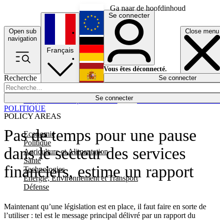
Ga naar de hoofdinhoud
Se connecter
Open sub
Close menu
English
navigation
Français
Deutsch
Vous êtes déconnecté.
Recherche
Se connecter
Español
Lumières éteintes
Se connecter
Rapporteur
Politique
Économie
Newsletters
Evénements
Em
POLITIQUE
POLICY AREAS
Pas de temps pour une pause
Economie
Politique
dans le secteur des services
Agriculture et Alimentation
Santé
financiers, estime un rapport
Technologies
Energie, Environnement et Transport
Défense
Maintenant qu’une législation est en place, il faut faire en sorte de
l’utiliser : tel est le message principal délivré par un rapport du