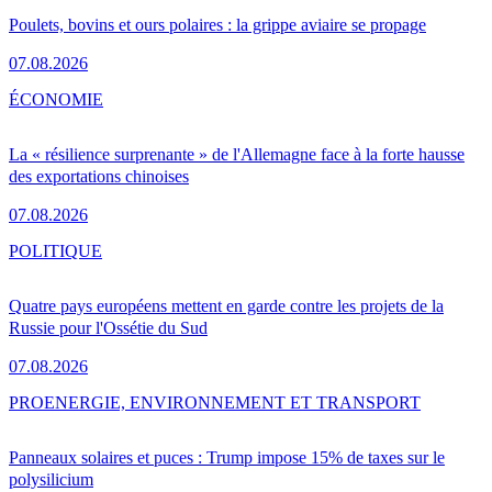
Poulets, bovins et ours polaires : la grippe aviaire se propage
07.08.2026
ÉCONOMIE
La « résilience surprenante » de l'Allemagne face à la forte hausse
des exportations chinoises
07.08.2026
POLITIQUE
Quatre pays européens mettent en garde contre les projets de la
Russie pour l'Ossétie du Sud
07.08.2026
PRO
ENERGIE, ENVIRONNEMENT ET TRANSPORT
Panneaux solaires et puces : Trump impose 15% de taxes sur le
polysilicium