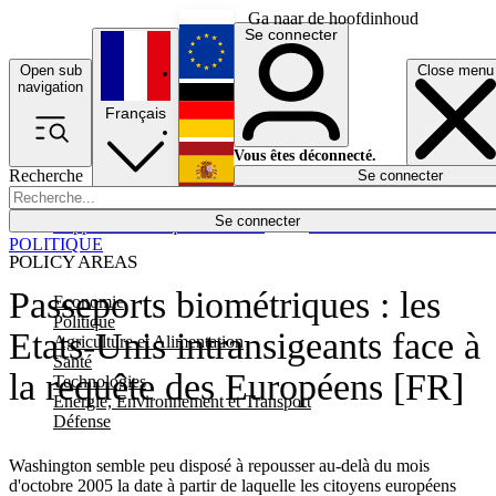
Ga naar de hoofdinhoud
Se connecter
Open sub
Close menu
English
navigation
Français
Deutsch
Vous êtes déconnecté.
Recherche
Se connecter
Español
Lumières éteintes
Se connecter
Rapporteur
Politique
Économie
Newsletters
Evénements
Em
POLITIQUE
POLICY AREAS
Passeports biométriques : les
Economie
Politique
Etats-Unis intransigeants face à
Agriculture et Alimentation
Santé
la requête des Européens [FR]
Technologies
Energie, Environnement et Transport
Défense
Washington semble peu disposé à repousser au-delà du mois
d'octobre 2005 la date à partir de laquelle les citoyens européens