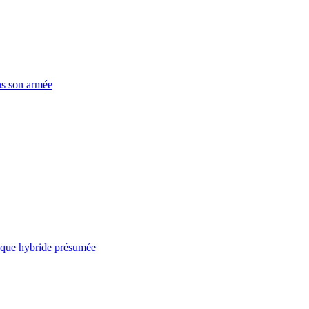
ns son armée
taque hybride présumée