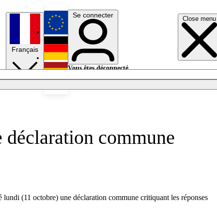
Se connecter
Close menu
English
Français
Deutsch
Vous êtes déconnecté.
Se connecter
Español
Lumières éteintes
ne déclaration commune
né lundi (11 octobre) une déclaration commune critiquant les réponses