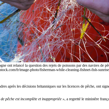
ne ont relancé la question des rejets de poissons par des navires de pêc
rstock.com/fr/image-photo/fisherman-while-cleaning-fishnet-fish-sunr
res après les décisions britanniques sur les licences de pêche, ont sig
e pêche est incomplète et inappropriée »
, a regretté le ministère fra