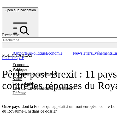
Open sub navigation
Recherche
Rapporteur
Politique
Économie
Newsletters
Evénements
Em
POLICY AREAS
POLITIQUE
Economie
Politique
Pêche post-Brexit : 11 pay
Agriculture et Alimentation
Santé
contre les réponses du Ro
Technologies
Energie, Environnement et Transport
Défense
Onze pays, dont la France qui appelait à un front européen contre Lond
du Royaume-Uni dans ce dossier.