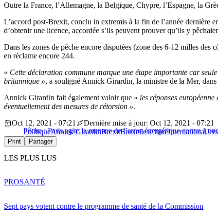
Outre la France, l’Allemagne, la Belgique, Chypre, l’Espagne, la Grèce,
L’accord post-Brexit, conclu in extremis à la fin de l’année dernière e
d’obtenir une licence, accordée s’ils peuvent prouver qu’ils y pêchaient
Dans les zones de pêche encore disputées (zone des 6-12 milles des côt
en réclame encore 244.
«
Cette déclaration commune marque une étape importante car seule u
britannique »
, a souligné Annick Girardin, la ministre de la Mer, da
Annick Girardin fait également valoir que «
les réponses européenne e
éventuellement des mesures de rétorsion »
.
Oct 12, 2021 - 07:21
Dernière mise à jour: Oct 12, 2021 - 07:21
Pêche : Paris agite la menace de l’arme énergétique contre Lon
Politique
Annick Girardin
Brexit
Bruxelles
Chine
International
Jer
Print
Partager
LES PLUS LUS
PRO
SANTÉ
Sept pays votent contre le programme de santé de la Commission