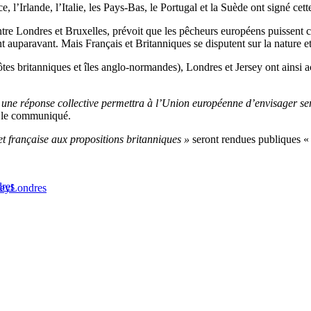
 l’Irlande, l’Italie, les Pays-Bas, le Portugal et la Suède ont signé ce
ntre Londres et Bruxelles, prévoit que les pêcheurs européens puissent c
 auparavant. Mais Français et Britanniques se disputent sur la nature et l
es britanniques et îles anglo-normandes), Londres et Jersey ont ainsi ac
ne réponse collective permettra à l’Union européenne d’envisager sere
ns le communiqué.
t française aux propositions britanniques »
seront rendues publiques 
dres
sey
Londres