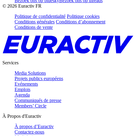
Bezoek ons op bluesky
Bezoek ons op threads
©
2026
Euractiv FR
Politique de confidentialité
Politique cookies
Conditions générales
Conditions d’abonnement
Conditions de vente
Services
Media Solutions
Projets publics européens
Evénements
Emplois
Agenda
Communiqués de presse
Members’ Circle
À Propos d'Euractiv
À propos d’Euractiv
Contactez-nous