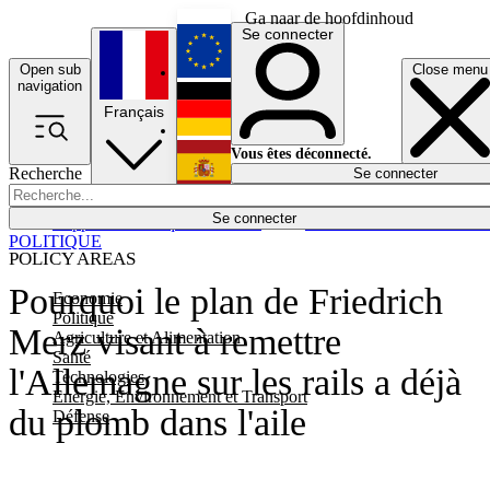
Ga naar de hoofdinhoud
Se connecter
Open sub
Close menu
English
navigation
Français
Deutsch
Vous êtes déconnecté.
Recherche
Se connecter
Español
Lumières éteintes
Se connecter
Rapporteur
Politique
Économie
Newsletters
Evénements
Em
POLITIQUE
POLICY AREAS
Pourquoi le plan de Friedrich
Economie
Politique
Merz visant à remettre
Agriculture et Alimentation
Santé
l'Allemagne sur les rails a déjà
Technologies
Energie, Environnement et Transport
du plomb dans l'aile
Défense