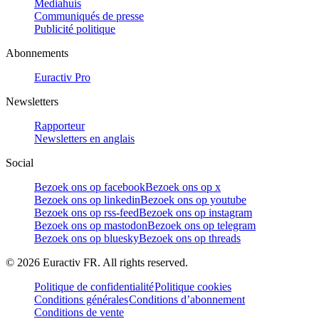
Mediahuis
Communiqués de presse
Publicité politique
Abonnements
Euractiv Pro
Newsletters
Rapporteur
Newsletters en anglais
Social
Bezoek ons op facebook
Bezoek ons op x
Bezoek ons op linkedin
Bezoek ons op youtube
Bezoek ons op rss-feed
Bezoek ons op instagram
Bezoek ons op mastodon
Bezoek ons op telegram
Bezoek ons op bluesky
Bezoek ons op threads
©
2026
Euractiv FR. All rights reserved.
Politique de confidentialité
Politique cookies
Conditions générales
Conditions d’abonnement
Conditions de vente