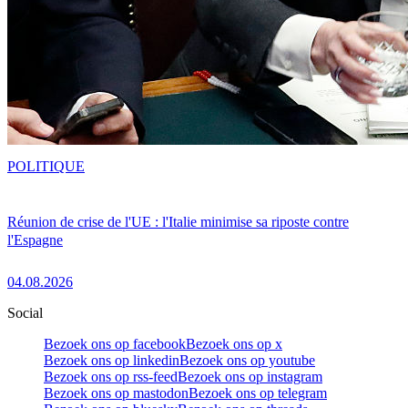
POLITIQUE
Réunion de crise de l'UE : l'Italie minimise sa riposte contre
l'Espagne
04.08.2026
Social
Bezoek ons op facebook
Bezoek ons op x
Bezoek ons op linkedin
Bezoek ons op youtube
Bezoek ons op rss-feed
Bezoek ons op instagram
Bezoek ons op mastodon
Bezoek ons op telegram