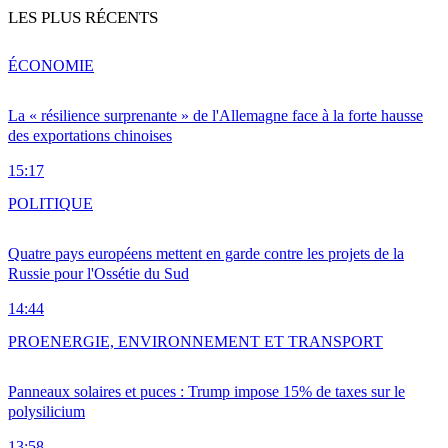
LES PLUS RÉCENTS
ÉCONOMIE
La « résilience surprenante » de l'Allemagne face à la forte hausse
des exportations chinoises
15:17
POLITIQUE
Quatre pays européens mettent en garde contre les projets de la
Russie pour l'Ossétie du Sud
14:44
PRO
ENERGIE, ENVIRONNEMENT ET TRANSPORT
Panneaux solaires et puces : Trump impose 15% de taxes sur le
polysilicium
13:58