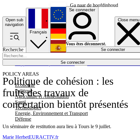
Ga naar de hoofdinhoud
Se connecter
Open sub
Close menu
English
navigation
Français
Deutsch
Vous êtes déconnecté.
Recherche
Se connecter
Español
Lumières éteintes
Se connecter
Rapporteur
Politique
Économie
Newsletters
Evénements
Em
POLICY AREAS
Politique de cohésion : les
Economie
fruits des travaux de
Politique
Agriculture et Alimentation
concertation bientôt présentés
Santé
Technologies
Energie, Environnement et Transport
Défense
Un séminaire de restitution aura lieu à Tours le 9 juillet.
Marie Herbet
EURACTIV.fr