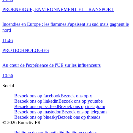
PRO
ENERGIE, ENVIRONNEMENT ET TRANSPORT
Incendies en Europe : les flammes s'apaisent au sud mais gagnent le
nord
11:46
PRO
TECHNOLOGIES
Au cœur de l'expérience de l'UE sur les influenceurs
10:56
Social
Bezoek ons op facebook
Bezoek ons op x
Bezoek ons op linkedin
Bezoek ons op youtube
Bezoek ons op rss-feed
Bezoek ons op instagram
Bezoek ons op mastodon
Bezoek ons op telegram
Bezoek ons op bluesky
Bezoek ons op threads
©
2026
Euractiv FR
Politique de confidentialité
Politique cookies