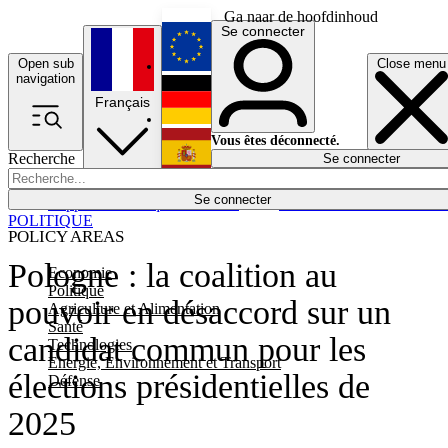
Ga naar de hoofdinhoud
Se connecter
Open sub
Close menu
English
navigation
Français
Deutsch
Vous êtes déconnecté.
Recherche
Se connecter
Español
Lumières éteintes
Se connecter
Rapporteur
Politique
Économie
Newsletters
Evénements
Em
POLITIQUE
POLICY AREAS
Pologne : la coalition au
Economie
Politique
pouvoir en désaccord sur un
Agriculture et Alimentation
Santé
candidat commun pour les
Technologies
Energie, Environnement et Transport
élections présidentielles de
Défense
2025