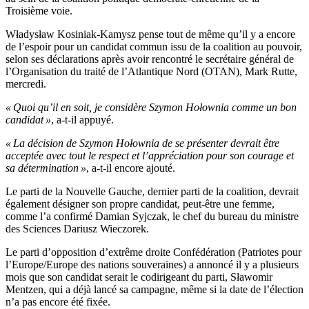
Troisième voie.
Władysław Kosiniak-Kamysz pense tout de même qu’il y a encore
de l’espoir pour un candidat commun issu de la coalition au pouvoir,
selon ses déclarations après avoir rencontré le secrétaire général de
l’Organisation du traité de l’Atlantique Nord (OTAN), Mark Rutte,
mercredi.
« Quoi qu’il en soit, je considère Szymon Hołownia comme un bon
candidat »
, a-t-il appuyé.
« La décision de Szymon Hołownia de se présenter devrait être
acceptée avec tout le respect et l’appréciation pour son courage et
sa détermination »
, a-t-il encore ajouté.
Le parti de la Nouvelle Gauche, dernier parti de la coalition, devrait
également désigner son propre candidat, peut-être une femme,
comme l’a confirmé Damian Syjczak, le chef du bureau du ministre
des Sciences Dariusz Wieczorek.
Le parti d’opposition d’extrême droite Confédération (Patriotes pour
l’Europe/Europe des nations souveraines) a annoncé il y a plusieurs
mois que son candidat serait le codirigeant du parti, Sławomir
Mentzen, qui a déjà lancé sa campagne, même si la date de l’élection
n’a pas encore été fixée.