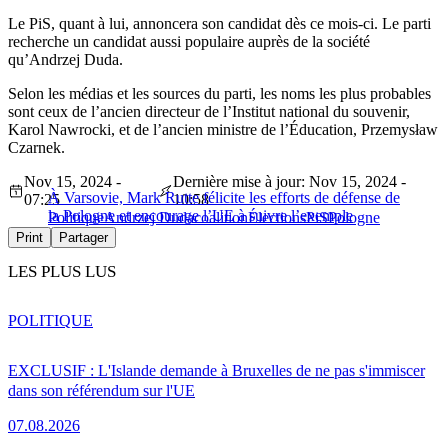
Le PiS, quant à lui, annoncera son candidat dès ce mois-ci. Le parti
recherche un candidat aussi populaire auprès de la société
qu’Andrzej Duda.
Selon les médias et les sources du parti, les noms les plus probables
sont ceux de l’ancien directeur de l’Institut national du souvenir,
Karol Nawrocki, et de l’ancien ministre de l’Éducation, Przemysław
Czarnek.
Nov 15, 2024 -
Dernière mise à jour: Nov 15, 2024 -
À Varsovie, Mark Rutte félicite les efforts de défense de
07:25
10:58
la Pologne et encourage l’UE à suivre l’exemple
Politique
Andrzej Duda
coalition
Élections
PiS
Pologne
Print
Partager
LES PLUS LUS
POLITIQUE
EXCLUSIF : L'Islande demande à Bruxelles de ne pas s'immiscer
dans son référendum sur l'UE
07.08.2026