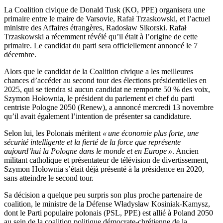
La Coalition civique de Donald Tusk (KO, PPE) organisera une
primaire entre le maire de Varsovie, Rafał Trzaskowski, et l’actuel
ministre des Affaires étrangères, Radosław Sikorski. Rafał
Trzaskowski a récemment révélé qu’il était à l’origine de cette
primaire. Le candidat du parti sera officiellement annoncé le 7
décembre.
Alors que le candidat de la Coalition civique a les meilleures
chances d’accéder au second tour des élections présidentielles en
2025, qui se tiendra si aucun candidat ne remporte 50 % des voix,
Szymon Hołownia, le président du parlement et chef du parti
centriste Pologne 2050 (Renew), a annoncé mercredi 13 novembre
qu’il avait également l’intention de présenter sa candidature.
Selon lui, les Polonais méritent
« une économie plus forte, une
sécurité intelligente et la fierté de la force que représente
aujourd’hui la Pologne dans le monde et en Europe »
. Ancien
militant catholique et présentateur de télévision de divertissement,
Szymon Hołownia s’était déjà présenté à la présidence en 2020,
sans atteindre le second tour.
Sa décision a quelque peu surpris son plus proche partenaire de
coalition, le ministre de la Défense Władysław Kosiniak-Kamysz,
dont le Parti populaire polonais (PSL, PPE) est allié à Poland 2050
au sein de la coalition politique démocrate-chrétienne de la