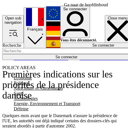
Ga naar de hoofdinhoud
Se connecter
Open sub
Close menu
English
navigation
Français
Deutsch
Vous êtes déconnecté.
Recherche
Se connecter
Español
Lumières éteintes
Se connecter
Rapporteur
Politique
Économie
Newsletters
Evénements
Em
POLICY AREAS
Premières indications sur les
Economie
priorités de la présidence
Politique
Agriculture et Alimentation
danoise
Santé
Technologies
Energie, Environnement et Transport
Défense
Quelques mois avant que le Danemark n'assure la présidence de
l'UE, les autorités ont déjà indiqué certains des dossiers-clés qui
seraient abordés à partir d'automne 2002.