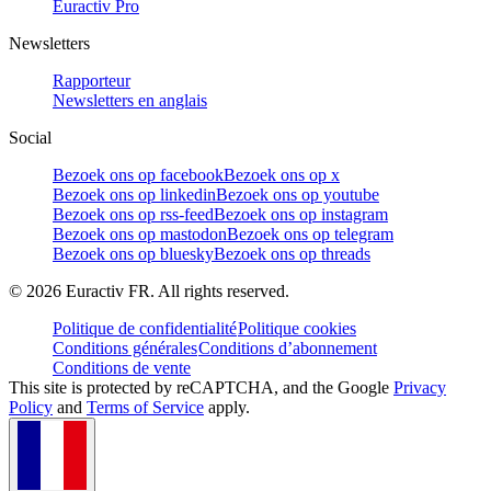
Euractiv Pro
Newsletters
Rapporteur
Newsletters en anglais
Social
Bezoek ons op facebook
Bezoek ons op x
Bezoek ons op linkedin
Bezoek ons op youtube
Bezoek ons op rss-feed
Bezoek ons op instagram
Bezoek ons op mastodon
Bezoek ons op telegram
Bezoek ons op bluesky
Bezoek ons op threads
©
2026
Euractiv FR. All rights reserved.
Politique de confidentialité
Politique cookies
Conditions générales
Conditions d’abonnement
Conditions de vente
This site is protected by reCAPTCHA, and the Google
Privacy
Policy
and
Terms of Service
apply.