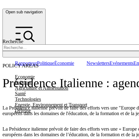
Open sub navigation
Recherche
Rapporteur
Politique
Économie
Newsletters
Evénements
Em
POLICY AREAS
Economie
Présidence Italienne : agen
Politique
Agriculture et Alimentation
Santé
Technologies
Energie, Environnement et Transport
La Présidence italienne prévoit de faire des efforts vers une "Europe
Défense
européens dans les domaines de l'éducation, de la formation et de la jeu
La Présidence italienne prévoit de faire des efforts vers une « Europ
européens dans les domaines de l’éducation, de la formation et de la jeu