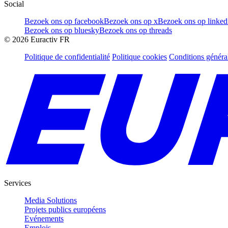
Social
Bezoek ons op facebook
Bezoek ons op x
Bezoek ons op linked
Bezoek ons op bluesky
Bezoek ons op threads
©
2026
Euractiv FR
Politique de confidentialité
Politique cookies
Conditions généra
Services
Media Solutions
Projets publics européens
Evénements
Emplois