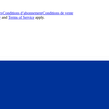
es
Conditions d’abonnement
Conditions de vente
y
and
Terms of Service
apply.