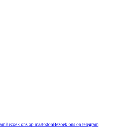
ram
Bezoek ons op mastodon
Bezoek ons op telegram