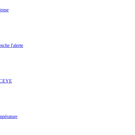
fense
nche l'alerte
 ICEYE
mpérature