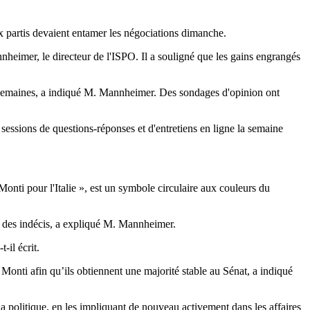
ux partis devaient entamer les négociations dimanche.
nheimer, le directeur de l'ISPO. Il a souligné que les gains engrangés
es semaines, a indiqué M. Mannheimer. Des sondages d'opinion ont
 sessions de questions-réponses et d'entretiens en ligne la semaine
Monti pour l'Italie », est un symbole circulaire aux couleurs du
et des indécis, a expliqué M. Mannheimer.
-il écrit.
o Monti afin qu’ils obtiennent une majorité stable au Sénat, a indiqué
à la politique, en les impliquant de nouveau activement dans les affaires