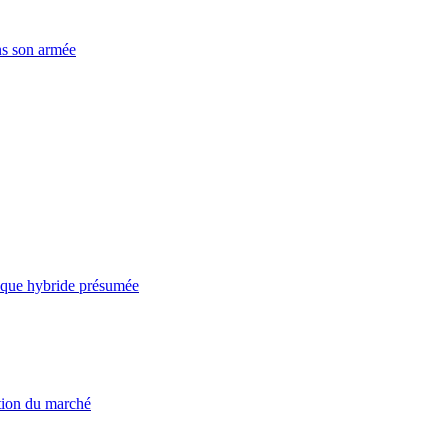
ns son armée
taque hybride présumée
ation du marché