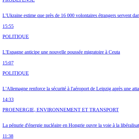
L'Ukraine estime que près de 16 000 volontaires étrangers servent da
15:55
POLITIQUE
L'Espagne anticipe une nouvelle poussée migratoire à Ceuta
15:07
POLITIQUE
L'Allemagne renforce la sécurité à l'aéroport de Leipzig après une at
14:33
PRO
ENERGIE, ENVIRONNEMENT ET TRANSPORT
La pénurie d'énergie nucléaire en Hongrie ouvre la voie à la libéralis
11:38