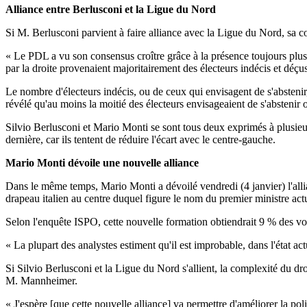
Alliance entre Berlusconi et la Ligue du Nord
Si M. Berlusconi parvient à faire alliance avec la Ligue du Nord, sa c
« Le PDL a vu son consensus croître grâce à la présence toujours plus 
par la droite provenaient majoritairement des électeurs indécis et déçus
Le nombre d'électeurs indécis, ou de ceux qui envisagent de s'absteni
révélé qu'au moins la moitié des électeurs envisageaient de s'abstenir o
Silvio Berlusconi et Mario Monti se sont tous deux exprimés à plusieurs
dernière, car ils tentent de réduire l'écart avec le centre-gauche.
Mario Monti dévoile une nouvelle alliance
Dans le même temps, Mario Monti a dévoilé vendredi (4 janvier) l'allian
drapeau italien au centre duquel figure le nom du premier ministre act
Selon l'enquête ISPO, cette nouvelle formation obtiendrait 9 % des vot
« La plupart des analystes estiment qu'il est improbable, dans l'état ac
Si Silvio Berlusconi et la Ligue du Nord s'allient, la complexité du dro
M. Mannheimer.
« J'espère [que cette nouvelle alliance] va permettre d'améliorer la poli