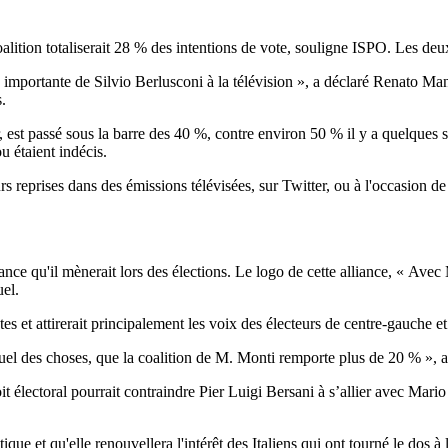
oalition totaliserait 28 % des intentions de vote, souligne ISPO. Les de
importante de Silvio Berlusconi à la télévision », a déclaré Renato Man
.
r, est passé sous la barre des 40 %, contre environ 50 % il y a quelqu
u étaient indécis.
 reprises dans des émissions télévisées, sur Twitter, ou à l'occasion de
ce qu'il mènerait lors des élections. Le logo de cette alliance, « Avec 
uel.
es et attirerait principalement les voix des électeurs de centre-gauche 
tuel des choses, que la coalition de M. Monti remporte plus de 20 % », a-t
it électoral pourrait contraindre Pier Luigi Bersani à s’allier avec Mari
tique et qu'elle renouvellera l'intérêt des Italiens qui ont tourné le dos 