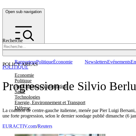
Open sub navigation
Recherche
Rapporteur
Politique
Économie
Newsletters
Evénements
Em
POLICY AREAS
POLITIQUE
Economie
Politique
Progression de Silvio Berlu
Agriculture et Alimentation
Santé
Technologies
Energie, Environnement et Transport
Défense
La coalition de centre-gauche italienne, menée par Pier Luigi Bersani,
une forte progression, selon le dernier sondage publié dimanche (6 jan
EURACTIV.com
/
Reuters