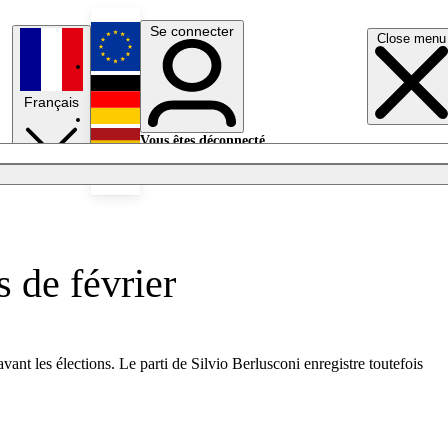
Se connecter
Close menu
English
Français
Deutsch
Vous êtes déconnecté.
Se connecter
Español
Lumières éteintes
 de février
nt les élections. Le parti de Silvio Berlusconi enregistre toutefois