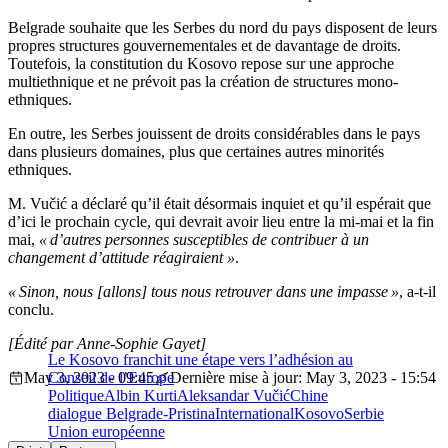
Belgrade souhaite que les Serbes du nord du pays disposent de leurs
propres structures gouvernementales et de davantage de droits.
Toutefois, la constitution du Kosovo repose sur une approche
multiethnique et ne prévoit pas la création de structures mono-
ethniques.
En outre, les Serbes jouissent de droits considérables dans le pays
dans plusieurs domaines, plus que certaines autres minorités
ethniques.
M. Vučić a déclaré qu’il était désormais inquiet et qu’il espérait que
d’ici le prochain cycle, qui devrait avoir lieu entre la mi-mai et la fin
mai,
« d’autres personnes susceptibles de contribuer à un
changement d’attitude réagiraient »
.
« Sinon, nous [allons] tous nous retrouver dans une impasse »
, a-t-il
conclu.
[Édité par Anne-Sophie Gayet]
Le Kosovo franchit une étape vers l’adhésion au
May 3, 2023 - 09:45
Conseil de l’Europe
Dernière mise à jour: May 3, 2023 - 15:54
Politique
Albin Kurti
Aleksandar Vučić
Chine
dialogue Belgrade-Pristina
International
Kosovo
Serbie
Union européenne