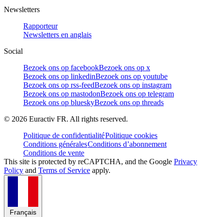
Newsletters
Rapporteur
Newsletters en anglais
Social
Bezoek ons op facebook
Bezoek ons op x
Bezoek ons op linkedin
Bezoek ons op youtube
Bezoek ons op rss-feed
Bezoek ons op instagram
Bezoek ons op mastodon
Bezoek ons op telegram
Bezoek ons op bluesky
Bezoek ons op threads
©
2026
Euractiv FR. All rights reserved.
Politique de confidentialité
Politique cookies
Conditions générales
Conditions d’abonnement
Conditions de vente
This site is protected by reCAPTCHA, and the Google
Privacy
Policy
and
Terms of Service
apply.
Français