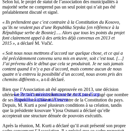
Selon lui, le projet de statut de l’association des municipalités à
majorité serbe ne comprend pas un seul point qui n’ait pas été
préalablement discuté et signé.
« Ils prétendent que c’est contraire à la Constitution du Kosovo,
qu’ils ne veulent pas d’une Republika Srpska [en référence à la
République serbe de Bosnie]…. Alors que tous les points du projet
font clairement appel à des articles déjà convenus en 2013 et
2015 »
, a déclaré M. Vučić.
« Soit nous nous mettrons d’accord sur quelque chose, et ce qui a
été précédemment convenu sera mis en œuvre, soit c’est tout. […]
J’ai prévenu dès le début que cela se produirait. Je ne suis jamais
content quand il n’y a pas d’accord, mais comme aucun de nous
quatre n’a entrevu la possibilité d’un accord, nous avons pris des
chemins différents »
, a-t-il déclaré.
Bien que l’Association ait été approuvée en 2013, une décision
Le Premier ministre kosovar ne veut pas d’une
ultérieure de la Cour constitutionnelle du Kosovo a jugé que nombre
Republika Srpska au Kosovo
de ses dispositions allaient à l’encontre de la Constitution du pays.
Depuis, M. Kurti a posé plusieurs conditions à sa création, tandis
que la présidente kosovare Vjosa Osmani a déclaré qu’elle
accepterait une structure dénuée de pouvoirs exécutifs.
Après la réunion, M. Kurti a déclaré qu’il avait présenté son propre
cadre concernant l’Association. Il a précisé que ce cadre respectait