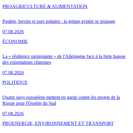
PRO
AGRICULTURE & ALIMENTATION
Poulets, bovins et ours polaires : la grippe aviaire se propage
07.08.2026
ÉCONOMIE
La « résilience surprenante » de l'Allemagne face à la forte hausse
des exportations chinoises
07.08.2026
POLITIQUE
Quatre pays européens mettent en garde contre les projets de la
Russie pour l'Ossétie du Sud
07.08.2026
PRO
ENERGIE, ENVIRONNEMENT ET TRANSPORT