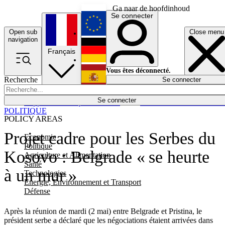
Ga naar de hoofdinhoud
Se connecter
Open sub
Close menu
English
navigation
Français
Deutsch
Vous êtes déconnecté.
Recherche
Se connecter
Español
Lumières éteintes
Se connecter
Rapporteur
Politique
Économie
Newsletters
Evénements
Em
POLITIQUE
POLICY AREAS
Projet cadre pour les Serbes du
Economie
Politique
Kosovo : Belgrade « se heurte
Agriculture et Alimentation
Santé
à un mur »
Technologies
Energie, Environnement et Transport
Défense
Après la réunion de mardi (2 mai) entre Belgrade et Pristina, le
président serbe a déclaré que les négociations étaient arrivées dans