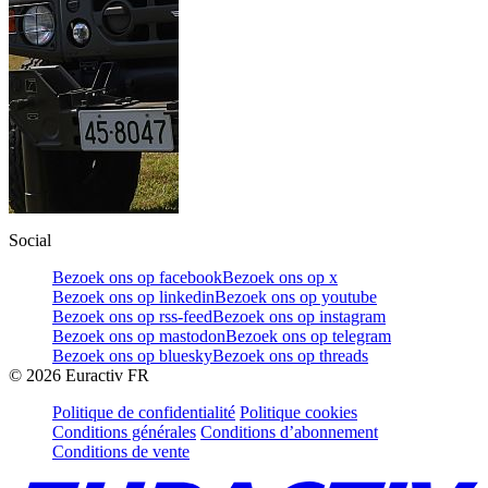
Social
Bezoek ons op facebook
Bezoek ons op x
Bezoek ons op linkedin
Bezoek ons op youtube
Bezoek ons op rss-feed
Bezoek ons op instagram
Bezoek ons op mastodon
Bezoek ons op telegram
Bezoek ons op bluesky
Bezoek ons op threads
©
2026
Euractiv FR
Politique de confidentialité
Politique cookies
Conditions générales
Conditions d’abonnement
Conditions de vente