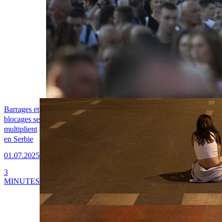
Barrages et
blocages se
multiplient
en Serbie
01.07.2025
3
MINUTES