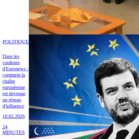
POLITIQUE
Dans les
coulisses
d'Euronews :
comment la
chaîne
européenne
est devenue
un réseau
d'influence
10.02.2026
24
MINUTES