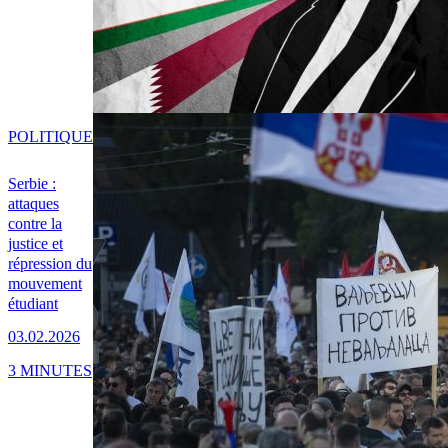
POLITIQUE
Serbie :
attaques
contre la
justice et
répression du
mouvement
étudiant
03.02.2026
3 MINUTES