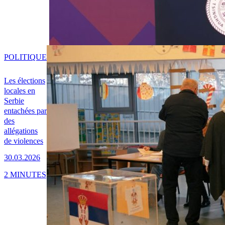
POLITIQUE
Les élections
locales en
Serbie
entachées par
des
allégations
de violences
30.03.2026
2 MINUTES