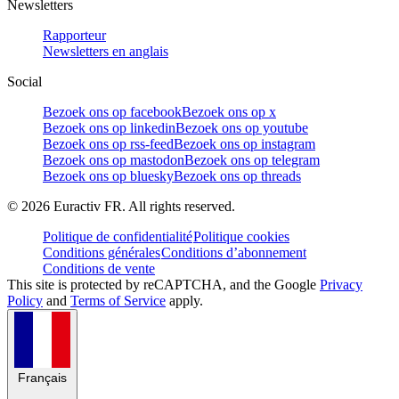
Newsletters
Rapporteur
Newsletters en anglais
Social
Bezoek ons op facebook
Bezoek ons op x
Bezoek ons op linkedin
Bezoek ons op youtube
Bezoek ons op rss-feed
Bezoek ons op instagram
Bezoek ons op mastodon
Bezoek ons op telegram
Bezoek ons op bluesky
Bezoek ons op threads
©
2026
Euractiv FR. All rights reserved.
Politique de confidentialité
Politique cookies
Conditions générales
Conditions d’abonnement
Conditions de vente
This site is protected by reCAPTCHA, and the Google
Privacy
Policy
and
Terms of Service
apply.
Français