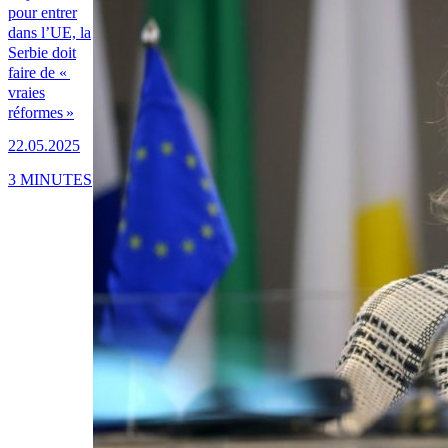
pour entrer
dans l’UE, la
Serbie doit
faire de «
vraies
réformes »
22.05.2025
3 MINUTES