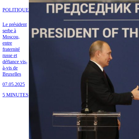
POLITIQUE
Le président
serbe à
Moscou,
entre
fraternité
russe et
défiance vis-
à-vis de
Bruxelles
07.05.2025
5 MINUTES