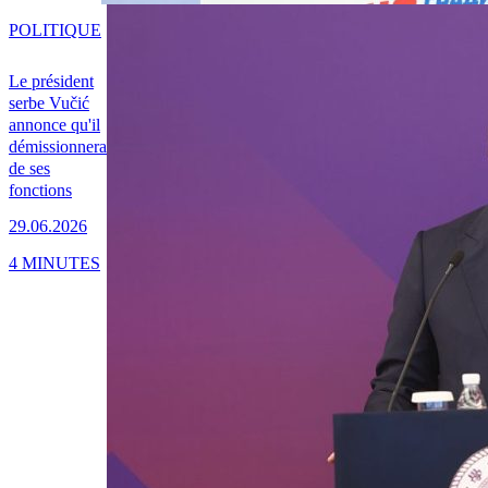
POLITIQUE
Le président
serbe Vučić
annonce qu'il
démissionnera
de ses
fonctions
29.06.2026
4 MINUTES