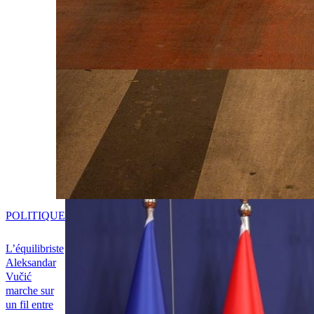
POLITIQUE
L’équilibriste
Aleksandar
Vučić
marche sur
un fil entre