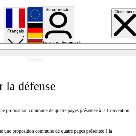
Se connecter
Close menu
English
Français
Deutsch
Vous êtes déconnecté.
Se connecter
Español
Lumières éteintes
r la défense
e une proposition commune de quatre pages présentée à la Convention
ique une proposition commune de quatre pages présentée à la