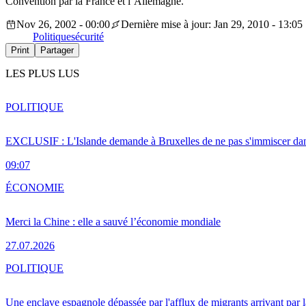
Convention par la France et l’Allemagne.
Nov 26, 2002 - 00:00
Dernière mise à jour: Jan 29, 2010 - 13:05
Politique
sécurité
Print
Partager
LES PLUS LUS
POLITIQUE
EXCLUSIF : L'Islande demande à Bruxelles de ne pas s'immiscer dan
09:07
ÉCONOMIE
Merci la Chine : elle a sauvé l’économie mondiale
27.07.2026
POLITIQUE
Une enclave espagnole dépassée par l'afflux de migrants arrivant par 