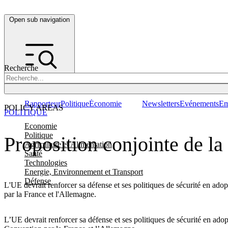
Open sub navigation
Recherche
Rapporteur
Politique
Économie
Newsletters
Evénements
Em
POLICY AREAS
POLITIQUE
Economie
Politique
Proposition conjointe de la
Agriculture et Alimentation
Santé
Technologies
Energie, Environnement et Transport
Défense
L'UE devrait renforcer sa défense et ses politiques de sécurité en a
par la France et l'Allemagne.
L’UE devrait renforcer sa défense et ses politiques de sécurité en ad