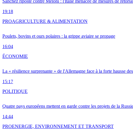
Sánchez riposte contre Meloni : l'Italie menacée de mesures de rétorsi
19:18
PRO
AGRICULTURE & ALIMENTATION
Poulets, bovins et ours polaires : la grippe aviaire se propage
16:04
ÉCONOMIE
La « résilience surprenante » de l'Allemagne face à la forte hausse de
15:17
POLITIQUE
Quatre pays européens mettent en garde contre les projets de la Russi
14:44
PRO
ENERGIE, ENVIRONNEMENT ET TRANSPORT