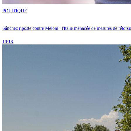
POLITIQUE
Sánchez riposte contre Meloni : l'Italie menacée de mesures de rétorsi
19:18