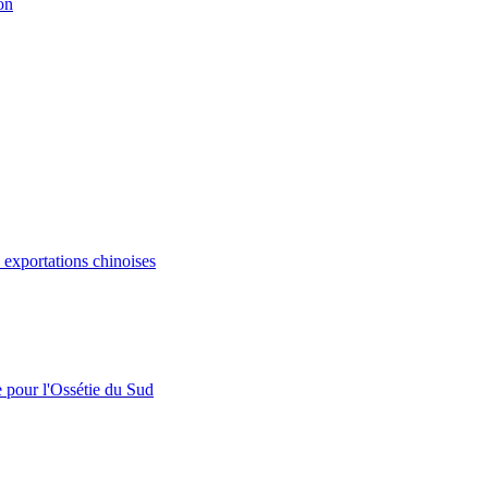
on
s exportations chinoises
e pour l'Ossétie du Sud