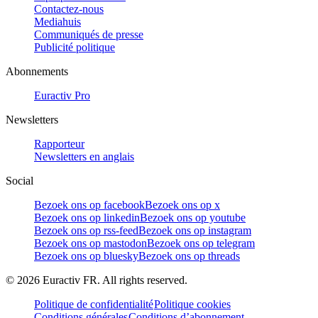
Contactez-nous
Mediahuis
Communiqués de presse
Publicité politique
Abonnements
Euractiv Pro
Newsletters
Rapporteur
Newsletters en anglais
Social
Bezoek ons op facebook
Bezoek ons op x
Bezoek ons op linkedin
Bezoek ons op youtube
Bezoek ons op rss-feed
Bezoek ons op instagram
Bezoek ons op mastodon
Bezoek ons op telegram
Bezoek ons op bluesky
Bezoek ons op threads
©
2026
Euractiv FR. All rights reserved.
Politique de confidentialité
Politique cookies
Conditions générales
Conditions d’abonnement