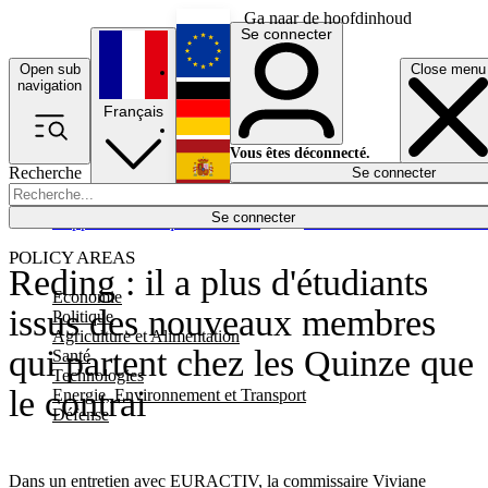
Ga naar de hoofdinhoud
Se connecter
Open sub
Close menu
English
navigation
Français
Deutsch
Vous êtes déconnecté.
Recherche
Se connecter
Español
Lumières éteintes
Se connecter
Rapporteur
Politique
Économie
Newsletters
Evénements
Em
POLICY AREAS
Reding : il a plus d'étudiants
Economie
issus des nouveaux membres
Politique
Agriculture et Alimentation
qui partent chez les Quinze que
Santé
Technologies
le contrai
Energie, Environnement et Transport
Défense
Dans un entretien avec EURACTIV, la commissaire Viviane