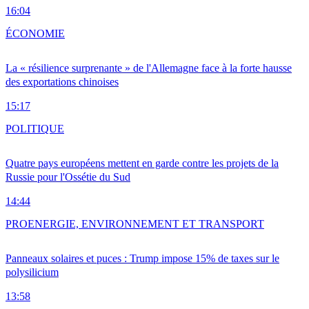
16:04
ÉCONOMIE
La « résilience surprenante » de l'Allemagne face à la forte hausse
des exportations chinoises
15:17
POLITIQUE
Quatre pays européens mettent en garde contre les projets de la
Russie pour l'Ossétie du Sud
14:44
PRO
ENERGIE, ENVIRONNEMENT ET TRANSPORT
Panneaux solaires et puces : Trump impose 15% de taxes sur le
polysilicium
13:58