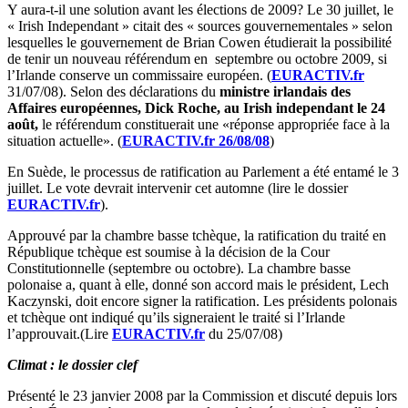
Y aura-t-il une solution avant les élections de 2009? Le 30 juillet, le
« Irish Independant » citait des « sources gouvernementales » selon
lesquelles le gouvernement de Brian Cowen étudierait la possibilité
de tenir un nouveau référendum en septembre ou octobre 2009, si
l’Irlande conserve un commissaire européen. (
EURACTIV.fr
31/07/08). Selon des déclarations du
ministre irlandais des
Affaires européennes, Dick Roche, au Irish independant le 24
août,
le référendum constituerait une «réponse appropriée face à la
situation actuelle». (
EURACTIV.fr 26/08/08
)
En Suède, le processus de ratification au Parlement a été entamé le 3
juillet. Le vote devrait intervenir cet automne (lire le dossier
EURACTIV.fr
).
Approuvé par la chambre basse tchèque, la ratification du traité en
République tchèque est soumise à la décision de la Cour
Constitutionnelle (septembre ou octobre). La chambre basse
polonaise a, quant à elle, donné son accord mais le président, Lech
Kaczynski, doit encore signer la ratification. Les présidents polonais
et tchèque ont indiqué qu’ils signeraient le traité si l’Irlande
l’approuvait.(Lire
EURACTIV.fr
du 25/07/08)
Climat : le dossier clef
Présenté le 23 janvier 2008 par la Commission et discuté depuis lors