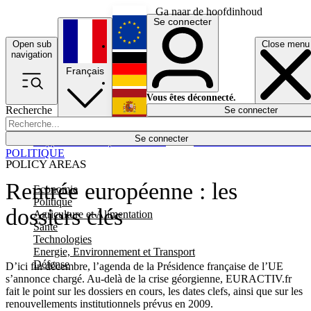
Ga naar de hoofdinhoud
Se connecter
Open sub
Close menu
English
navigation
Français
Deutsch
Vous êtes déconnecté.
Recherche
Se connecter
Español
Lumières éteintes
Se connecter
Rapporteur
Politique
Économie
Newsletters
Evénements
Em
POLITIQUE
POLICY AREAS
Rentrée européenne : les
Economie
Politique
dossiers clés
Agriculture et Alimentation
Santé
Technologies
Energie, Environnement et Transport
Défense
D’ici fin décembre, l’agenda de la Présidence française de l’UE
s’annonce chargé. Au-delà de la crise géorgienne, EURACTIV.fr
fait le point sur les dossiers en cours, les dates clefs, ainsi que sur les
renouvellements institutionnels prévus en 2009.