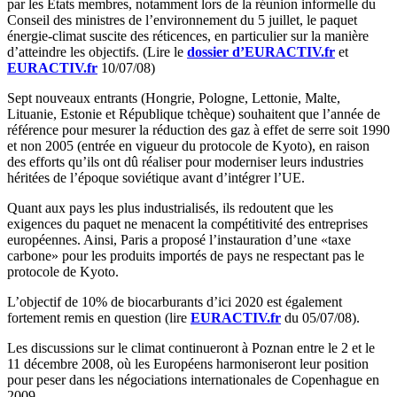
par les États membres, notamment lors de la réunion informelle du
Conseil des ministres de l’environnement du 5 juillet, le paquet
énergie-climat suscite des réticences, en particulier sur la manière
d’atteindre les objectifs. (Lire le
dossier d’EURACTIV.fr
et
EURACTIV.fr
10/07/08)
Sept nouveaux entrants (Hongrie, Pologne, Lettonie, Malte,
Lituanie, Estonie et République tchèque) souhaitent que l’année de
référence pour mesurer la réduction des gaz à effet de serre soit 1990
et non 2005 (entrée en vigueur du protocole de Kyoto), en raison
des efforts qu’ils ont dû réaliser pour moderniser leurs industries
héritées de l’époque soviétique avant d’intégrer l’UE.
Quant aux pays les plus industrialisés, ils redoutent que les
exigences du paquet ne menacent la compétitivité des entreprises
européennes. Ainsi, Paris a proposé l’instauration d’une «taxe
carbone» pour les produits importés de pays ne respectant pas le
protocole de Kyoto.
L’objectif de 10% de biocarburants d’ici 2020 est également
fortement remis en question (lire
EURACTIV.fr
du 05/07/08).
Les discussions sur le climat continueront à Poznan entre le 2 et le
11 décembre 2008, où les Européens harmoniseront leur position
pour peser dans les négociations internationales de Copenhague en
2009.