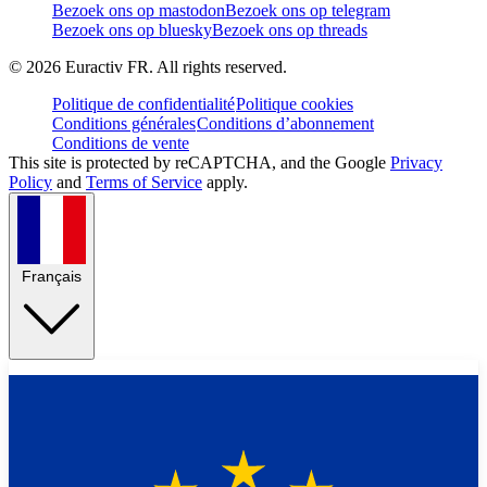
Bezoek ons op mastodon
Bezoek ons op telegram
Bezoek ons op bluesky
Bezoek ons op threads
©
2026
Euractiv FR. All rights reserved.
Politique de confidentialité
Politique cookies
Conditions générales
Conditions d’abonnement
Conditions de vente
This site is protected by reCAPTCHA, and the Google
Privacy
Policy
and
Terms of Service
apply.
Français