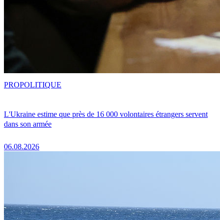
PRO
POLITIQUE
L'Ukraine estime que près de 16 000 volontaires étrangers servent
dans son armée
06.08.2026