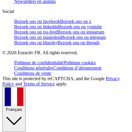
Newsletters en anglais
Social
Bezoek ons op facebook
Bezoek ons op x
Bezoek ons op linkedin
Bezoek ons op youtube
Bezoek ons op rss-feed
Bezoek ons op instagram
Bezoek ons op mastodon
Bezoek ons op telegram
Bezoek ons op bluesky
Bezoek ons op threads
©
2026
Euractiv FR. All rights reserved.
Politique de confidentialité
Politique cookies
Conditions générales
Conditions d’abonnement
Conditions de vente
This site is protected by reCAPTCHA, and the Google
Privacy
Policy
and
Terms of Service
apply.
Français