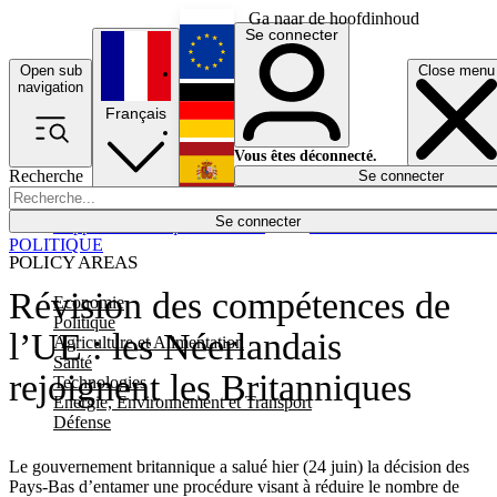
Ga naar de hoofdinhoud
Se connecter
Open sub
Close menu
English
navigation
Français
Deutsch
Vous êtes déconnecté.
Recherche
Se connecter
Español
Lumières éteintes
Se connecter
Rapporteur
Politique
Économie
Newsletters
Evénements
Em
POLITIQUE
POLICY AREAS
Révision des compétences de
Economie
Politique
l’UE : les Néerlandais
Agriculture et Alimentation
Santé
rejoignent les Britanniques
Technologies
Energie, Environnement et Transport
Défense
Le gouvernement britannique a salué hier (24 juin) la décision des
Pays-Bas d’entamer une procédure visant à réduire le nombre de