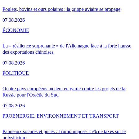
Poulets, bovins et ours polaires : la grippe aviaire se propage
07.08.2026
ÉCONOMIE
La « résilience surprenante » de l'Allemagne face à la forte hausse
des exportations chinoises
07.08.2026
POLITIQUE
Quatre pays européens mettent en garde contre les projets de la
Russie pour l'Ossétie du Sud
07.08.2026
PRO
ENERGIE, ENVIRONNEMENT ET TRANSPORT
Panneaux solaires et puces : Trump impose 15% de taxes sur le
polysilicium