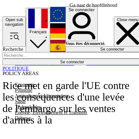
Ga naar de hoofdinhoud
Se connecter
Open sub
Close menu
English
navigation
Français
Deutsch
Vous êtes déconnecté.
Recherche
Se connecter
Español
Lumières éteintes
Se connecter
Rapporteur
Politique
Économie
Newsletters
Evénements
Em
POLITIQUE
POLICY AREAS
Rice met en garde l'UE contre
Economie
Politique
les conséquences d'une levée
Agriculture et Alimentation
Santé
de l'embargo sur les ventes
Technologies
Energie, Environnement et Transport
d'armes à la
Défense