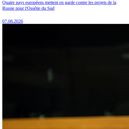
Quatre pays européens mettent en garde contre les projets de la
Russie pour l'Ossétie du Sud
07.08.2026