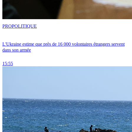
PRO
POLITIQUE
L'Ukraine estime que près de 16 000 volontaires étrangers servent
dans son armée
15:55