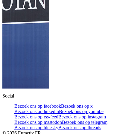
Social
Bezoek ons op facebook
Bezoek ons op x
Bezoek ons op linkedin
Bezoek ons op youtube
Bezoek ons op rss-feed
Bezoek ons op instagram
Bezoek ons op mastodon
Bezoek ons op telegram
Bezoek ons op bluesky
Bezoek ons op threads
©
2026
Euractiv FR