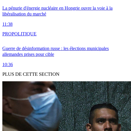
La pénurie d'énergie nucléaire en Hongrie ouvre la voie à la
libéralisation du marché
11:38
PRO
POLITIQUE
Guerre de désinformation russe : les élections municipales
allemandes prises pour cible
10:36
PLUS DE CETTE SECTION