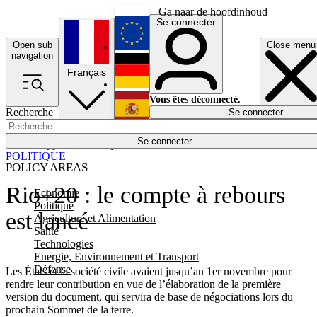
Ga naar de hoofdinhoud
Se connecter
Open sub
Close menu
English
navigation
Français
Deutsch
Vous êtes déconnecté.
Recherche
Se connecter
Español
Lumières éteintes
Se connecter
Rapporteur
Politique
Économie
Newsletters
Evénements
Em
POLITIQUE
POLICY AREAS
Rio+20 : le compte à rebours
Economie
Politique
est lancé
Agriculture et Alimentation
Santé
Technologies
Energie, Environnement et Transport
Défense
Les États et la société civile avaient jusqu’au 1er novembre pour
rendre leur contribution en vue de l’élaboration de la première
version du document, qui servira de base de négociations lors du
prochain Sommet de la terre.