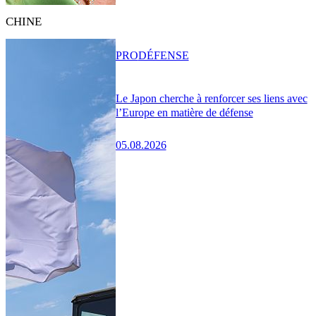
CHINE
PRO
DÉFENSE
Le Japon cherche à renforcer ses liens avec
l’Europe en matière de défense
05.08.2026