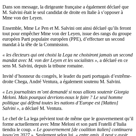
Dans son message, la dirigeante française a également déclaré que
M. Salvini était le seul candidat de droite en Italie à s’opposer à
Mme von der Leyen.
Ensemble, Mme Le Pen et M. Salvini ont ainsi déclaré qu’ils feront
tout pour empêcher Mme von der Leyen, issue des rangs du groupe
européen Parti populaire européen (PPE), d’effectuer un second
mandat à la tête de la Commission.
« les électeurs qui ont choisi la Lega ne choisiront jamais un second
mandat avec M. von der Leyen et les socialistes »
, a déclaré en ce
sens M. Salvini, depuis la tribune romaine.
Invité d’honneur du congrès, le leader du parti portugais d’extrême-
droite Chega, André Ventura, a également soutenu M. Salvini.
« Les journalistes m’ont demandé si nous allions soutenir Giorgia
Meloni. Mais pourquoi devrions-nous le faire ? Le seul homme
politique qui défend toutes les nations d’Europe est [Matteo]
Salvini »
, a déclaré M. Ventura.
Le chef de La lega prévient tout de même que le gouvernement qu’il
forme actuellement avec Mme Meloni et son parti Fratelli d’Italia
tiendra le coup.
« Le gouvernement [de coalition italien] continuera
jusqu’en 2027 »
. Seulement selon lui,
« entre amis, il peut y avoir