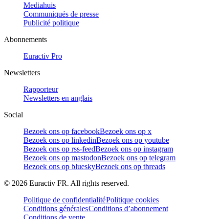
Mediahuis
Communiqués de presse
Publicité politique
Abonnements
Euractiv Pro
Newsletters
Rapporteur
Newsletters en anglais
Social
Bezoek ons op facebook
Bezoek ons op x
Bezoek ons op linkedin
Bezoek ons op youtube
Bezoek ons op rss-feed
Bezoek ons op instagram
Bezoek ons op mastodon
Bezoek ons op telegram
Bezoek ons op bluesky
Bezoek ons op threads
©
2026
Euractiv FR. All rights reserved.
Politique de confidentialité
Politique cookies
Conditions générales
Conditions d’abonnement
Conditions de vente