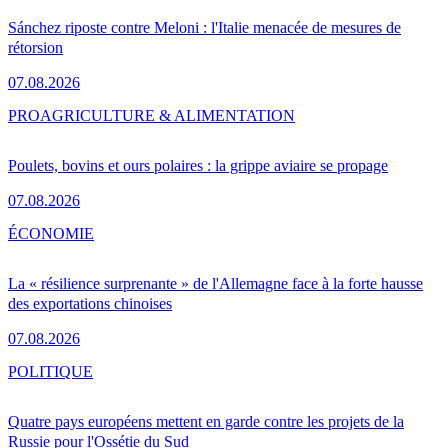
Sánchez riposte contre Meloni : l'Italie menacée de mesures de
rétorsion
07.08.2026
PRO
AGRICULTURE & ALIMENTATION
Poulets, bovins et ours polaires : la grippe aviaire se propage
07.08.2026
ÉCONOMIE
La « résilience surprenante » de l'Allemagne face à la forte hausse
des exportations chinoises
07.08.2026
POLITIQUE
Quatre pays européens mettent en garde contre les projets de la
Russie pour l'Ossétie du Sud