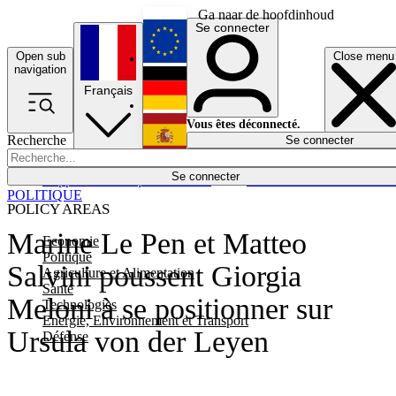
Ga naar de hoofdinhoud
Se connecter
Open sub
Close menu
English
navigation
Français
Deutsch
Vous êtes déconnecté.
Recherche
Se connecter
Español
Lumières éteintes
Se connecter
Rapporteur
Politique
Économie
Newsletters
Evénements
Em
POLITIQUE
POLICY AREAS
Marine Le Pen et Matteo
Economie
Politique
Salvini poussent Giorgia
Agriculture et Alimentation
Santé
Meloni à se positionner sur
Technologies
Energie, Environnement et Transport
Ursula von der Leyen
Défense