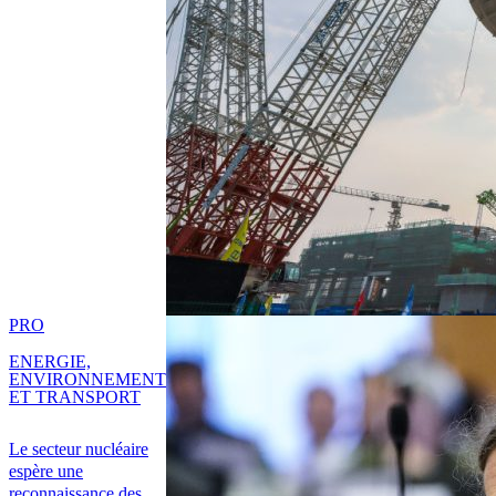
PRO
ENERGIE,
ENVIRONNEMENT
ET TRANSPORT
Le secteur nucléaire
espère une
reconnaissance des