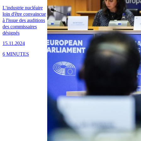
L'industrie nucléaire
loin d'être convaincue
à l'issue des auditions
des commissaires
désignés
15.11.2024
6 MINUTES