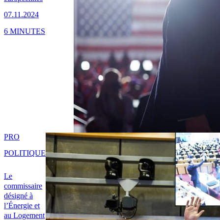
07.11.2024
6 MINUTES
PRO
POLITIQUE
Le
commissaire
désigné à
l’Énergie et
au Logement