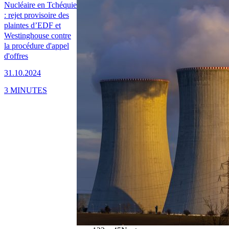
Nucléaire en Tchéquie
: rejet provisoire des
plaintes d’EDF et
Westinghouse contre
la procédure d'appel
d'offres
31.10.2024
3 MINUTES