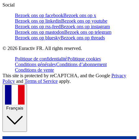
Social
Bezoek ons op facebook
Bezoek ons op x
Bezoek ons op linkedin
Bezoek ons op youtube
Bezoek ons op rss-feed
Bezoek ons op instagram
Bezoek ons op mastodon
Bezoek ons op telegram
Bezoek ons op bluesky
Bezoek ons op threads
©
2026
Euractiv FR. All rights reserved.
Politique de confidentialité
Politique cookies
Conditions générales
Conditions d’abonnement
Conditions de vente
This site is protected by reCAPTCHA, and the Google
Privacy
Policy
and
Terms of Service
apply.
Français