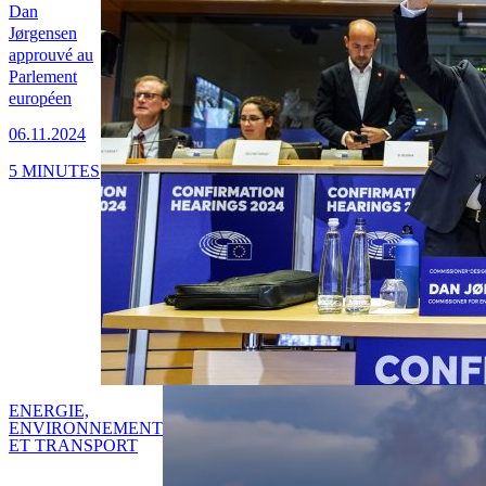
Dan
Jørgensen
approuvé au
Parlement
européen
06.11.2024
5 MINUTES
ENERGIE,
ENVIRONNEMENT
ET TRANSPORT