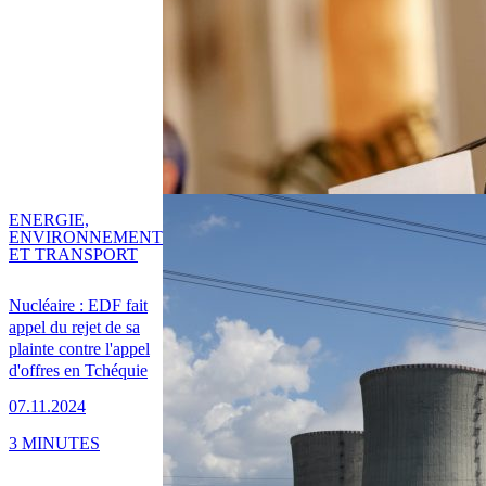
ENERGIE,
ENVIRONNEMENT
ET TRANSPORT
Nucléaire : EDF fait
appel du rejet de sa
plainte contre l'appel
d'offres en Tchéquie
07.11.2024
3 MINUTES