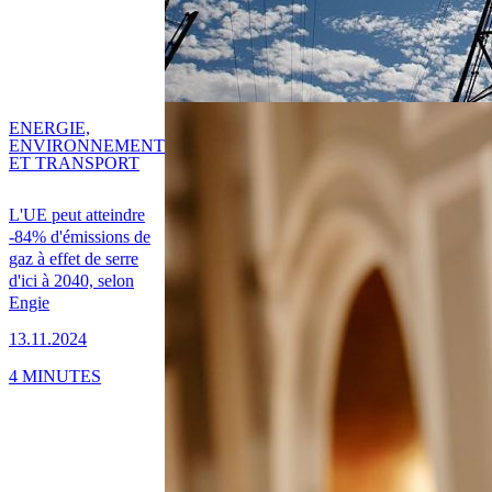
ENERGIE,
ENVIRONNEMENT
ET TRANSPORT
L'UE peut atteindre
-84% d'émissions de
gaz à effet de serre
d'ici à 2040, selon
Engie
13.11.2024
4 MINUTES