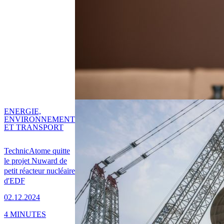
ENERGIE,
ENVIRONNEMENT
ET TRANSPORT
TechnicAtome quitte
le projet Nuward de
petit réacteur nucléaire
d'EDF
02.12.2024
4 MINUTES