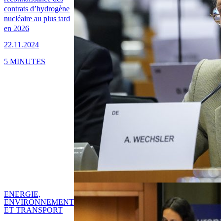
contrats d’hydrogène
nucléaire au plus tard
en 2026
22.11.2024
5 MINUTES
ENERGIE,
ENVIRONNEMENT
ET TRANSPORT