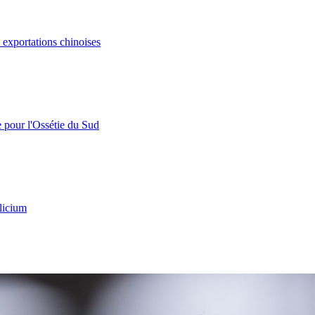
s exportations chinoises
e pour l'Ossétie du Sud
licium