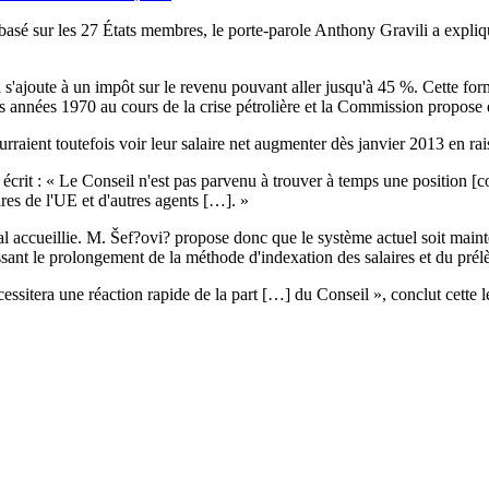
basé sur les 27 États membres, le porte-parole Anthony Gravili a expliq
ajoute à un impôt sur le revenu pouvant aller jusqu'à 45 %. Cette forme 
es années 1970 au cours de la crise pétrolière et la Commission propose 
urraient toutefois voir leur salaire net augmenter dès janvier 2013 en ra
? écrit : « Le Conseil n'est pas parvenu à trouver à temps une position
res de l'UE et d'autres agents […]. »
al accueillie. M. Šef?ovi? propose donc que le système actuel soit mai
antissant le prolongement de la méthode d'indexation des salaires et du p
ssitera une réaction rapide de la part […] du Conseil », conclut cette le