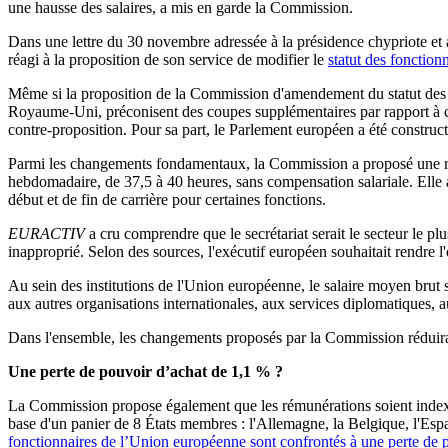
une hausse des salaires, a mis en garde la Commission.
Dans une lettre du 30 novembre adressée à la présidence chypriote et 
réagi à la proposition de son service de modifier le
statut des fonction
Même si la proposition de la Commission d'amendement du statut des f
Royaume-Uni, préconisent des coupes supplémentaires par rapport à cell
contre-proposition. Pour sa part, le Parlement européen a été constructi
Parmi les changements fondamentaux, la Commission a proposé une rédu
hebdomadaire, de 37,5 à 40 heures, sans compensation salariale. Elle a
début et de fin de carrière pour certaines fonctions.
EURACTIV
a cru comprendre que le secrétariat serait le secteur le
inapproprié. Selon des sources, l'exécutif européen souhaitait rendre l
Au sein des institutions de l'Union européenne, le salaire moyen brut s
aux autres organisations internationales, aux services diplomatiques, a
Dans l'ensemble, les changements proposés par la Commission réduirai
Une perte de pouvoir d’achat de 1,1 % ?
La Commission propose également que les rémunérations soient indexées 
base d'un panier de 8 États membres : l'Allemagne, la Belgique, l'Esp
fonctionnaires de l’Union européenne sont confrontés à une perte de 