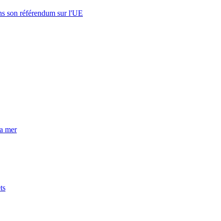
s son référendum sur l'UE
la mer
ts