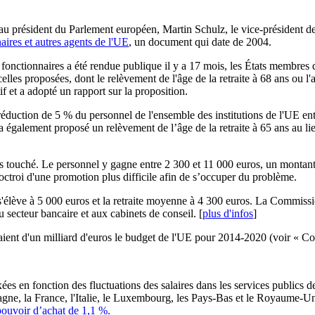
au président du Parlement européen, Martin Schulz, le vice-président d
naires et autres agents de l'UE
, un document qui date de 2004.
onctionnaires a été rendue publique il y a 17 mois, les États membres 
es proposées, dont le relèvement de l'âge de la retraite à 68 ans ou l'a
f et a adopté un rapport sur la proposition.
ction de 5 % du personnel de l'ensemble des institutions de l'UE entre
 également proposé un relèvement de l’âge de la retraite à 65 ans au lie
 plus touché. Le personnel y gagne entre 2 300 et 11 000 euros, un mont
'octroi d'une promotion plus difficile afin de s’occuper du problème.
'élève à 5 000 euros et la retraite moyenne à 4 300 euros. La Commission
u secteur bancaire et aux cabinets de conseil. [
plus d'infos
]
ent d'un milliard d'euros le budget de l'UE pour 2014-2020 (voir « Co
en fonction des fluctuations des salaires dans les services publics de 
agne, la France, l'Italie, le Luxembourg, les Pays-Bas et le Royaume-Un
pouvoir d’achat de 1,1 %.