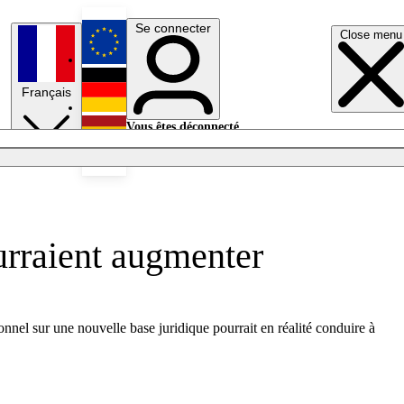
Se connecter
Close menu
English
Français
Deutsch
Vous êtes déconnecté.
Se connecter
Español
Lumières éteintes
ourraient augmenter
onnel sur une nouvelle base juridique pourrait en réalité conduire à