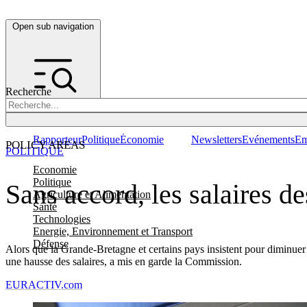
Open sub navigation
Recherche
Rapporteur
Politique
Économie
Newsletters
Evénements
Em
POLICY AREAS
POLITIQUE
Economie
Politique
Sans accord, les salaires d
Agriculture et Alimentation
Santé
Technologies
Energie, Environnement et Transport
Défense
Alors que la Grande-Bretagne et certains pays insistent pour diminuer l
une hausse des salaires, a mis en garde la Commission.
EURACTIV.com