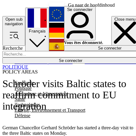
Ga naar de hoofdinhoud
Se connecter
Open sub
Close menu
English
navigation
Français
Deutsch
Vous êtes déconnecté.
Recherche
Se connecter
Español
Lumières éteintes
Se connecter
Rapporteur
Politique
Économie
Newsletters
Evénements
Em
POLITIQUE
POLICY AREAS
Schröder visits Baltic states to
Economie
Politique
reaffirm commitment to EU
Agriculture et Alimentation
Santé
integration
Technologies
Energie, Environnement et Transport
Défense
German Chancellor Gerhard Schröder has started a three-day visit to
the three Baltic states on Monday.