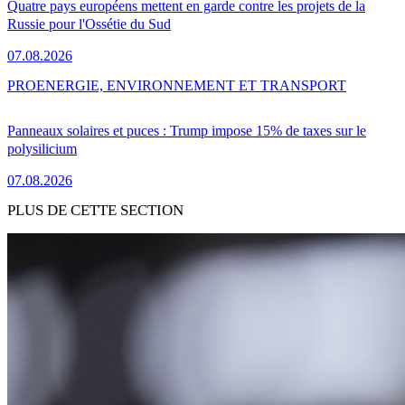
Quatre pays européens mettent en garde contre les projets de la
Russie pour l'Ossétie du Sud
07.08.2026
PRO
ENERGIE, ENVIRONNEMENT ET TRANSPORT
Panneaux solaires et puces : Trump impose 15% de taxes sur le
polysilicium
07.08.2026
PLUS DE CETTE SECTION