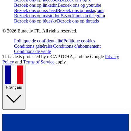
Bezoek ons op linkedin
Bezoek ons op youtube
Bezoek ons op rss-feed
Bezoek ons op instagram
Bezoek ons op mastodon
Bezoek ons op telegram
Bezoek ons op bluesky
Bezoek ons op threads
©
2026
Euractiv FR. All rights reserved.
Politique de confidentialité
Politique cookies
Conditions générales
Conditions d’abonnement
Conditions de vente
This site is protected by reCAPTCHA, and the Google
Privacy
Policy
and
Terms of Service
apply.
Français