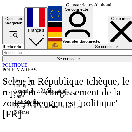
Ga naar de hoofdinhoud
Se connecter
Open sub
Close menu
English
navigation
Français
Deutsch
Vous êtes déconnecté.
Recherche
Se connecter
Español
Lumières éteintes
Se connecter
Rapporteur
Politique
Économie
Newsletters
Evénements
Em
POLITIQUE
POLICY AREAS
Selon la République tchèque, le
Economie
Politique
report de l'élargissement de la
Agriculture et Alimentation
Santé
zone Schengen est 'politique'
Technologies
Energie, Environnement et Transport
[FR]
Défense