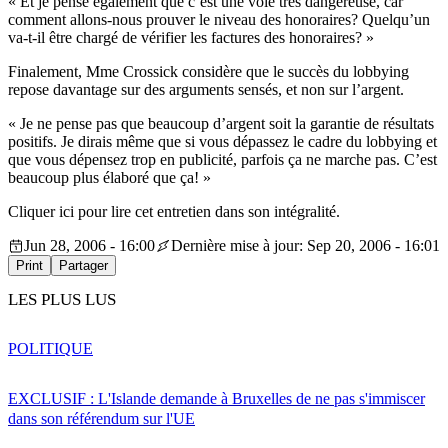
« Et je pense également que c’est une voie très dangereuse, car
comment allons-nous prouver le niveau des honoraires? Quelqu’un
va-t-il être chargé de vérifier les factures des honoraires? »
Finalement, Mme Crossick considère que le succès du lobbying
repose davantage sur des arguments sensés, et non sur l’argent.
« Je ne pense pas que beaucoup d’argent soit la garantie de résultats
positifs. Je dirais même que si vous dépassez le cadre du lobbying et
que vous dépensez trop en publicité, parfois ça ne marche pas. C’est
beaucoup plus élaboré que ça! »
Cliquer ici pour lire cet entretien dans son intégralité.
Jun 28, 2006 - 16:00
Dernière mise à jour: Sep 20, 2006 - 16:01
Print
Partager
LES PLUS LUS
POLITIQUE
EXCLUSIF : L'Islande demande à Bruxelles de ne pas s'immiscer
dans son référendum sur l'UE