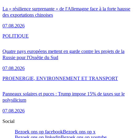
La « résilience surprenante » de l'Allemagne face à la forte hausse
des exportations chinoises
07.08.2026
POLITIQUE
Quatre pays européens mettent en garde contre les projets de la
Russie pour l'Ossétie du Sud
07.08.2026
PRO
ENERGIE, ENVIRONNEMENT ET TRANSPORT
Panneaux solaires et puces : Trump impose 15% de taxes sur le
polysilicium
07.08.2026
Social
Bezoek ons op facebook
Bezoek ons op x
Bezoek ons op linkedin
Bezoek ons op youtube