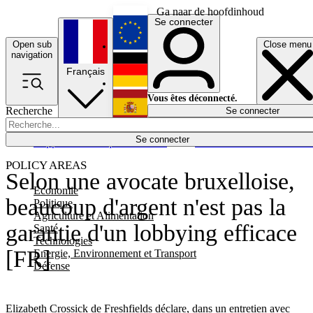
Ga naar de hoofdinhoud
Se connecter
Open sub
Close menu
English
navigation
Français
Deutsch
Vous êtes déconnecté.
Recherche
Se connecter
Español
Lumières éteintes
Se connecter
Rapporteur
Politique
Économie
Newsletters
Evénements
Em
POLICY AREAS
Selon une avocate bruxelloise,
Economie
beaucoup d'argent n'est pas la
Politique
Agriculture et Alimentation
garantie d'un lobbying efficace
Santé
Technologies
[FR]
Energie, Environnement et Transport
Défense
Elizabeth Crossick de Freshfields déclare, dans un entretien avec