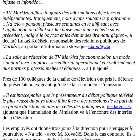
injuste et infondée »
.
« TV Markíza diffuse toujours des informations objectives et
indépendantes. Ironiquement, nous avons soutenu le programme
« Na telo » pendant plusieurs semaines en le diffusant avec
l’application du débat sur la chaise vide à une échelle sans
précédent, malgré le boycott et les demandes dramaturgiques »
, a
déclaré Lukáš Kočišek, responsable des relations publiques de
Markíza
, au portail d’information slovaque
Aktuality.sk
.
« La salle de rédaction de TV Markíza fonctionne selon un mode
standard avec un processus éditorial opérationnel et conformément
aux normes professionnelles et éthiques »
, a-t-il ajouté.
Près de 100 collègues de la chaîne de télévision ont pris la défense
du présentateur, exigeant qu’elle le laisse modérer l’émission.
« Il est inacceptable que le présentateur du débat politique télévisé
le plus réussi du pays doive faire face à des pressions de la part de
sa propre direction en plus de celles des politiques »
,
déclarent-ils
,
ajoutant que l’annulation de l’émission va à l’encontre des intérêts
de la télévision.
Les employés ont donné trois jours à la direction pour s’engager à
poursuivre « Na telo » avec M. Kovačič. Dans le cas contraire, ils
«
recourront aux étapes de la résistance collective »
.