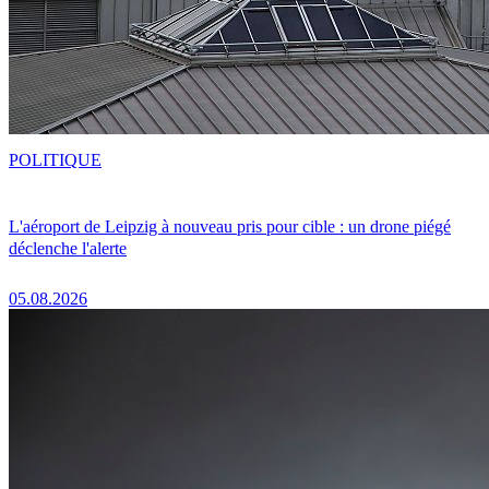
POLITIQUE
L'aéroport de Leipzig à nouveau pris pour cible : un drone piégé
déclenche l'alerte
05.08.2026