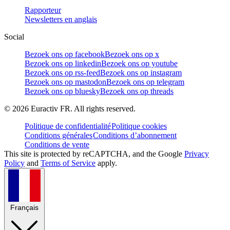
Rapporteur
Newsletters en anglais
Social
Bezoek ons op facebook
Bezoek ons op x
Bezoek ons op linkedin
Bezoek ons op youtube
Bezoek ons op rss-feed
Bezoek ons op instagram
Bezoek ons op mastodon
Bezoek ons op telegram
Bezoek ons op bluesky
Bezoek ons op threads
©
2026
Euractiv FR. All rights reserved.
Politique de confidentialité
Politique cookies
Conditions générales
Conditions d’abonnement
Conditions de vente
This site is protected by reCAPTCHA, and the Google
Privacy
Policy
and
Terms of Service
apply.
Français