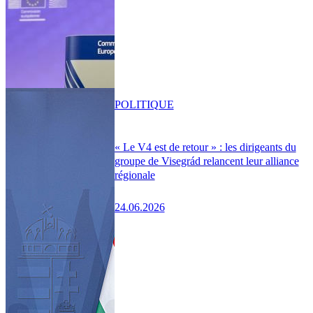
POLITIQUE
« Le V4 est de retour » : les dirigeants du
groupe de Visegrád relancent leur alliance
régionale
24.06.2026