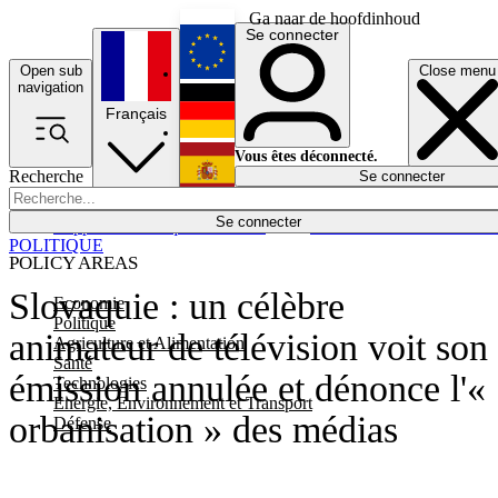
Ga naar de hoofdinhoud
Se connecter
Open sub
Close menu
English
navigation
Français
Deutsch
Vous êtes déconnecté.
Recherche
Se connecter
Español
Lumières éteintes
Se connecter
Rapporteur
Politique
Économie
Newsletters
Evénements
Em
POLITIQUE
POLICY AREAS
Slovaquie : un célèbre
Economie
Politique
animateur de télévision voit son
Agriculture et Alimentation
Santé
émission annulée et dénonce l'«
Technologies
Energie, Environnement et Transport
orbanisation » des médias
Défense