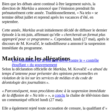
Bien que les débats aient continué à être largement suivis, la
direction de
Markíza
a annoncé que l’émission prendrait fin
prématurément cette année. Traditionnellement, « Na telo » se
termine début juillet et reprend après les vacances d’été, en
septembre.
Cette année,
Markíza
avait initialement décidé de diffuser le dernier
épisode à la mi-juin, affirmant qu’elle
« chercherait un format plus
approprié pour ce programme »
. Cependant, lundi (27 mai), après le
discours de M. Kovačič, le radiodiffuseur a annoncé la suspension
immédiate du programme.
Markíza nie les allégations
Les journalistes de la Rai font grève contre le « contrôle
étouffant » du gouvernement
Selon la déclaration officielle de
Markíza
, M. Kovačič
« a abusé du
temps d’antenne pour présenter des opinions personnelles en
violation de la loi sur les services de médias et du code de
déontologie des journalistes »
.
« Parconséquent, nous procédons donc à la suspension immédiate
de la diffusion de « Na telo » »
, a
conclu
la chaîne de télévision dans
un communiqué officiel lundi (27 mai).
Elle a également rejeté toute accusation de censure, la qualifiant d’
«