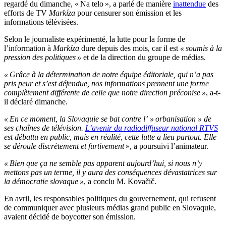
regardé du dimanche, « Na telo », a parlé de manière
inattendue
des
efforts de TV
Markíza
pour censurer son émission et les
informations télévisées.
Selon le journaliste expérimenté, la lutte pour la forme de
l’information à
Markíza
dure depuis des mois, car il est
« soumis à la
pression des politiques »
et de la direction du groupe de médias.
« Grâce à la détermination de notre équipe éditoriale, qui n’a pas
pris peur et s’est défendue, nos informations prennent une forme
complètement différente de celle que notre direction préconise »
, a-t-
il déclaré dimanche.
« En ce moment, la Slovaquie se bat contre l’ » orbanisation » de
ses chaînes de télévision.
L’avenir du radiodiffuseur national RTVS
est débattu en public, mais en réalité, cette lutte a lieu partout. Elle
se déroule discrètement et furtivement
», a poursuivi l’animateur.
« Bien que ça ne semble pas apparent aujourd’hui, si nous n’y
mettons pas un terme, il y aura des conséquences dévastatrices sur
la démocratie slovaque »
, a conclu M. Kovačič.
En avril, les responsables politiques du gouvernement, qui refusent
de communiquer avec plusieurs médias grand public en Slovaquie,
avaient décidé de boycotter son émission.