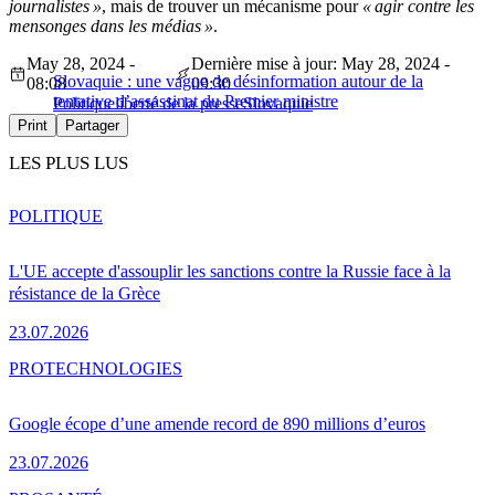
journalistes »
, mais de trouver un mécanisme pour
« agir contre les
mensonges dans les médias »
.
May 28, 2024 -
Dernière mise à jour: May 28, 2024 -
Slovaquie : une vague de désinformation autour de la
08:08
09:30
tentative d’assassinat du Premier ministre
Politique
liberté de la presse
Slovaquie
Print
Partager
LES PLUS LUS
POLITIQUE
L'UE accepte d'assouplir les sanctions contre la Russie face à la
résistance de la Grèce
23.07.2026
PRO
TECHNOLOGIES
Google écope d’une amende record de 890 millions d’euros
23.07.2026