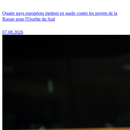
Quatre pays européens mettent en garde contre les projets de la
Russie pour l'Ossétie du Sud
07.08.2026