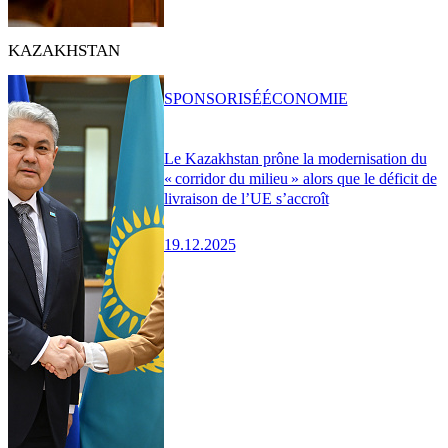
KAZAKHSTAN
SPONSORISÉ
ÉCONOMIE
Le Kazakhstan prône la modernisation du
« corridor du milieu » alors que le déficit de
livraison de l’UE s’accroît
19.12.2025