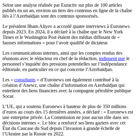
Selon une analyse réalisée par Euractiv sur plus de 100 articles
publiés en un an, environ un tiers des contenus en ligne de la chaîne
liés à l’Azerbaïdjan sont des contenus sponsorisés.
Le président Ilham Aliyev a accordé quatre interviews à Euronews
depuis 2023. En 2024, il a déclaré à la chaîne que le New York
Times et le Washington Post étaient des médias diffusant de «
fausses informations » pour l’avoir qualifié de dictateur.
Les communications internes, ainsi que les comptes rendus des
réunions avec le rédacteur en chef de la rédaction,
indiquent que
le
personnel s’inquiète des pressions potentielles sur l’indépendance
éditoriale, en particulier en ce qui concerne l’Azerbaïdjan.
Les «
consultants
» d’Euronews ont également contribué à la
création d’Anewz, une chaîne d’information en Azerbaïdjan qui
entretient des liens financiers avec la compagnie pétrolière publique
Socar.
L’UE, qui a soutenu Euronews à hauteur de plus de 350 millions
d’euros au cours des 15 dernières années, a déclaré : « Euronews est
une entreprise privée. La Commission ne joue aucun rôle dans ses
décisions internes ». Le bloc a renforcé ses liens gaziers avec cet
État du Caucase du Sud depuis l’invasion à grande échelle de
l’Ukraine par la Russie en 2022.