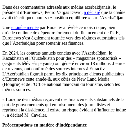
Dans des commentaires adressés aux médias azerbaïdjanais, le
président d’Euronews, Pedro Vargas David,
a déclaré
que la chaîne
avait été critiquée pour sa « position équilibrée » sur l’Azerbaïdjan.
Une
enquête menée
par Euractiv a révélé ce mois-ci que, bien
qu’elle continue de dépendre fortement du financement de l’UE,
Euronews s’est également tournée vers des régimes autoritaires tels
que l’Azerbaïdjan pour soutenir ses finances.
En 2024, les contrats annuels conclus avec l’Azerbaïdjan, le
Kazakhstan et l’Ouzbékistan pour des « magazines sponsorisés »
(segments télévisés payants) ont généré environ 18 millions d’euros
de revenus, ont confirmé des sources internes à Euractiv.
L’Azerbaïdjan figurait parmi les dix principaux clients publicitaires
d’Euronews cette année-là, aux côtés de New Land Media
(Hongrie) et de l’Office national marocain du tourisme, selon les
mêmes sources.
« Lorsque des médias reçoivent des financements substantiels de la
part de gouvernements qui emprisonnent des journalistes et
répriment la dissidence, il existe un risque évident d’influence indue
», a déclaré M. Cavelier.
Préoccupations en matière d’indépendance