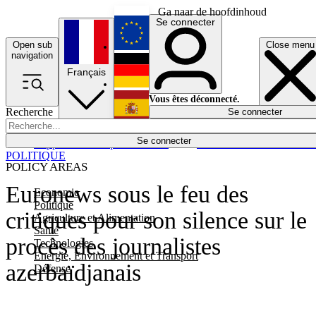
Ga naar de hoofdinhoud
Se connecter
Open sub
Close menu
English
navigation
Français
Deutsch
Vous êtes déconnecté.
Recherche
Se connecter
Español
Lumières éteintes
Se connecter
Rapporteur
Politique
Économie
Newsletters
Evénements
Em
POLITIQUE
POLICY AREAS
Euronews sous le feu des
Economie
Politique
critiques pour son silence sur le
Agriculture et Alimentation
Santé
procès des journalistes
Technologies
Energie, Environnement et Transport
azerbaïdjanais
Défense