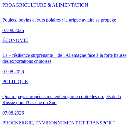
PRO
AGRICULTURE & ALIMENTATION
Poulets, bovins et ours polaires : la grippe aviaire se propage
07.08.2026
ÉCONOMIE
La « résilience surprenante » de l'Allemagne face à la forte hausse
des exportations chinoises
07.08.2026
POLITIQUE
Quatre pays européens mettent en garde contre les projets de la
Russie pour l'Ossétie du Sud
07.08.2026
PRO
ENERGIE, ENVIRONNEMENT ET TRANSPORT