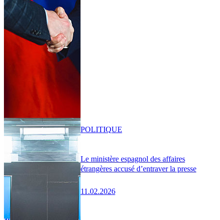
POLITIQUE
Le ministère espagnol des affaires
étrangères accusé d’entraver la presse
11.02.2026