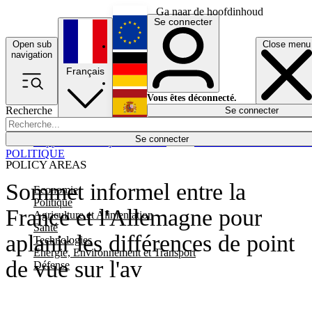
Ga naar de hoofdinhoud
Se connecter
Open sub
Close menu
English
navigation
Français
Deutsch
Vous êtes déconnecté.
Recherche
Se connecter
Español
Lumières éteintes
Se connecter
Rapporteur
Politique
Économie
Newsletters
Evénements
Em
POLITIQUE
POLICY AREAS
Sommet informel entre la
Economie
Politique
France et l'Allemagne pour
Agriculture et Alimentation
Santé
aplanir les différences de point
Technologies
Energie, Environnement et Transport
de vue sur l'av
Défense