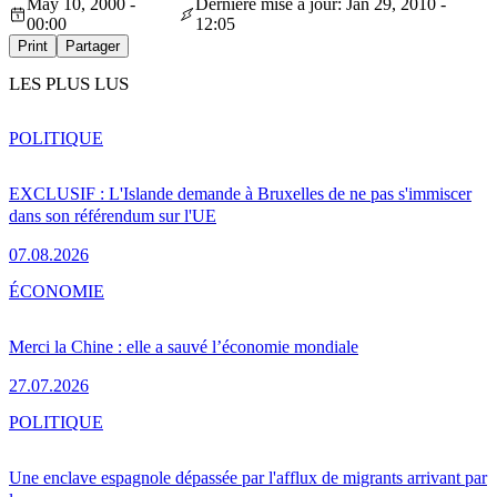
May 10, 2000 -
Dernière mise à jour: Jan 29, 2010 -
00:00
12:05
Print
Partager
LES PLUS LUS
POLITIQUE
EXCLUSIF : L'Islande demande à Bruxelles de ne pas s'immiscer
dans son référendum sur l'UE
07.08.2026
ÉCONOMIE
Merci la Chine : elle a sauvé l’économie mondiale
27.07.2026
POLITIQUE
Une enclave espagnole dépassée par l'afflux de migrants arrivant par