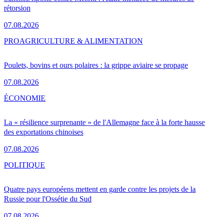
rétorsion
07.08.2026
PRO
AGRICULTURE & ALIMENTATION
Poulets, bovins et ours polaires : la grippe aviaire se propage
07.08.2026
ÉCONOMIE
La « résilience surprenante » de l'Allemagne face à la forte hausse
des exportations chinoises
07.08.2026
POLITIQUE
Quatre pays européens mettent en garde contre les projets de la
Russie pour l'Ossétie du Sud
07.08.2026