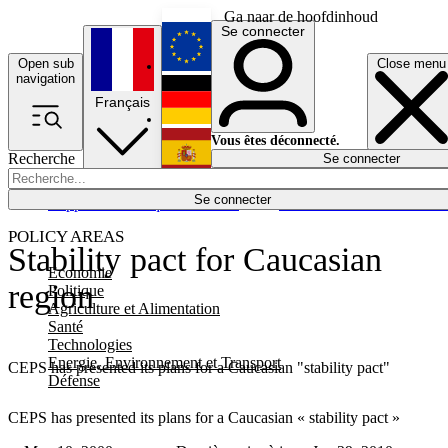
Ga naar de hoofdinhoud
Se connecter
Open sub
Close menu
English
navigation
Français
Deutsch
Vous êtes déconnecté.
Recherche
Se connecter
Español
Lumières éteintes
Se connecter
Rapporteur
Politique
Économie
Newsletters
Evénements
Em
POLICY AREAS
Stability pact for Caucasian
Economie
region
Politique
Agriculture et Alimentation
Santé
Technologies
Energie, Environnement et Transport
CEPS has presented its plans for a Caucasian "stability pact"
Défense
CEPS has presented its plans for a Caucasian « stability pact »