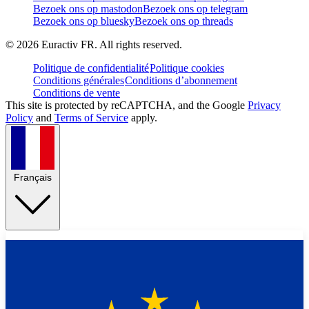
Bezoek ons op mastodon
Bezoek ons op telegram
Bezoek ons op bluesky
Bezoek ons op threads
©
2026
Euractiv FR. All rights reserved.
Politique de confidentialité
Politique cookies
Conditions générales
Conditions d’abonnement
Conditions de vente
This site is protected by reCAPTCHA, and the Google
Privacy
Policy
and
Terms of Service
apply.
Français