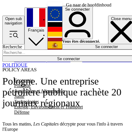
Ga naar de hoofdinhoud
Se connecter
Open sub
Close menu
English
navigation
Français
Deutsch
Vous êtes déconnecté.
Recherche
Se connecter
Español
Lumières éteintes
Se connecter
Rapporteur
Politique
Économie
Newsletters
Evénements
Em
POLITIQUE
POLICY AREAS
Pologne. Une entreprise
Economie
Politique
pétrolière publique rachète 20
Agriculture et Alimentation
Santé
journaux régionaux
Technologies
Energie, Environnement et Transport
Défense
Tous les matins,
Les Capitales
décrypte pour vous l'info à travers
l'Europe