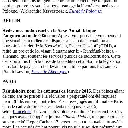
considèrent depuis longtemps comme un élément clé du plan du
parti au pouvoir visant à saper davantage la liberté des médias en
Pologne. (Aleksandra Krzysztoszek,
Euractiv Pologne
)
BERLIN
Redevance audiovisuelle : la Saxe-Anhalt bloque
l’augmentation de 0,86 cent.
Après avoir poussé le vote pendant
une semaine au milieu des disputes au sein de la coalition au
pouvoir, le leader de la Saxe-Anhalt, Reiner Haseloff (CDU), a
retiré un projet de loi visant à augmenter le « Rundfunkbeitrag »
allemand, qui soutient les services publics de radiodiffusion. Cette
décision a mis fin à la crise de la coalition et a bloqué la législation
dans tout le pays, car elle devait être ratifiée par tous les Länder.
(Sarah Lawton,
Euractiv Allemagne
)
PARIS
Réquisitoire pour les attentats de janvier 2015.
Des peines allant
de cinq ans de prison à la réclusion à perpétuité ont été requises
mardi (8 décembre) contre les 14 accusés jugés au tribunal de Paris
dans le cadre du procès des attentats de janvier 2015,
selon
franceinfo
. Le verdict devrait être rendu le 16 décembre. Ces
attaques avaient frappé le journal
Charlie Hebdo
, une policière et le
supermarché Hyper Cacher. 17 personnes au total avaient trouvé la
mort. Les accusés étaient poursuivis pour leur soutien présumé aux