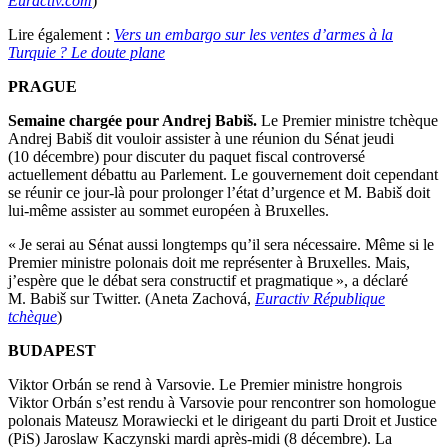
Euractiv.com
)
Lire également :
Vers un embargo sur les ventes d’armes à la
Turquie ? Le doute plane
PRAGUE
Semaine chargée pour Andrej Babiš.
Le Premier ministre tchèque
Andrej Babiš dit vouloir assister à une réunion du Sénat jeudi
(10 décembre) pour discuter du paquet fiscal controversé
actuellement débattu au Parlement. Le gouvernement doit cependant
se réunir ce jour-là pour prolonger l’état d’urgence et M. Babiš doit
lui-même assister au sommet européen à Bruxelles.
« Je serai au Sénat aussi longtemps qu’il sera nécessaire. Même si le
Premier ministre polonais doit me représenter à Bruxelles. Mais,
j’espère que le débat sera constructif et pragmatique », a déclaré
M. Babiš sur Twitter. (Aneta Zachová,
Euractiv République
tchèque
)
BUDAPEST
Viktor Orbán se rend à Varsovie. Le Premier ministre hongrois
Viktor Orbán s’est rendu à Varsovie pour rencontrer son homologue
polonais Mateusz Morawiecki et le dirigeant du parti Droit et Justice
(PiS) Jaroslaw Kaczynski mardi après-midi (8 décembre). La