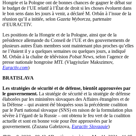
Hongrie et la Pologne ont de bonnes chances de gagner le débat sur
le budget de l’UE relatif à l’État de droit si les choses évoluent dans
le bon sens dans les jours à venir, a déclaré M. Orbán à l’issue de la
réunion qu’il a initiée, selon
Gazeta Wyborcza
, partenaire
d’EURACTIV.
Les positions de la Hongrie et de la Pologne, ainsi que de la
présidence allemande du Conseil de l’UE et des gouvernements de
plusieurs autres États membres sont maintenant plus proches qu’elles
ne l’étaient il y a quelques semaines ou quelques jours, a indiqué
M. Orbán à la chaîne de télévision
Polsat News
, selon l’agence de
presse nationale hongroise
MTI
. (Vlagyiszlav Makszimov,
Euractiv.com
)
BRATISLAVA
Les stratégies de sécurité et de défense, bientôt approuvées par
le gouvernement.
La stratégie de sécurité et la stratégie de défense
élaborées par les ministères slovaques des Affaires étrangères et de
la Défense – qui avaient été bloquées sous la précédente coalition
par le Parti national slovaque (SNS) en raison de la formulation plus
sévère à l’égard de la Russie – ont obtenu le feu vert de la coalition
actuelle et sont en bonne voie pour être approuvées par le
gouvernement. (Zuzana Gabrizova,
Euractiv Slovaquie
)