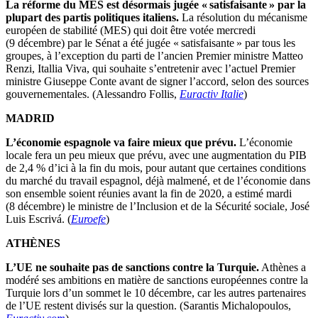
La réforme du MES est désormais jugée « satisfaisante » par la
plupart des partis politiques italiens.
La résolution du mécanisme
européen de stabilité (MES) qui doit être votée mercredi
(9 décembre) par le Sénat a été jugée « satisfaisante » par tous les
groupes, à l’exception du parti de l’ancien Premier ministre Matteo
Renzi, Itallia Viva, qui souhaite s’entretenir avec l’actuel Premier
ministre Giuseppe Conte avant de signer l’accord, selon des sources
gouvernementales. (Alessandro Follis,
Euractiv Italie
)
MADRID
L’économie espagnole va faire mieux que prévu.
L’économie
locale fera un peu mieux que prévu, avec une augmentation du PIB
de 2,4 % d’ici à la fin du mois, pour autant que certaines conditions
du marché du travail espagnol, déjà malmené, et de l’économie dans
son ensemble soient réunies avant la fin de 2020, a estimé mardi
(8 décembre) le ministre de l’Inclusion et de la Sécurité sociale, José
Luis Escrivá. (
Euroefe
)
ATHÈNES
L’UE ne souhaite pas de sanctions contre la Turquie.
Athènes a
modéré ses ambitions en matière de sanctions européennes contre la
Turquie lors d’un sommet le 10 décembre, car les autres partenaires
de l’UE restent divisés sur la question. (Sarantis Michalopoulos,