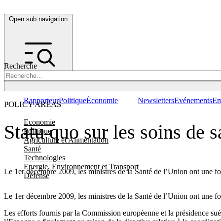
Open sub navigation
Recherche
Rapporteur
Politique
Économie
Newsletters
Evénements
Em
POLICY AREAS
Economie
Statu quo sur les soins de s
Politique
Agriculture et Alimentation
Santé
Technologies
Energie, Environnement et Transport
Le 1er décembre 2009, les ministres de la Santé de l’Union ont une fois
Défense
Le 1er décembre 2009, les ministres de la Santé de l’Union ont une fois
Les efforts fournis par la Commission européenne et la présidence suédo