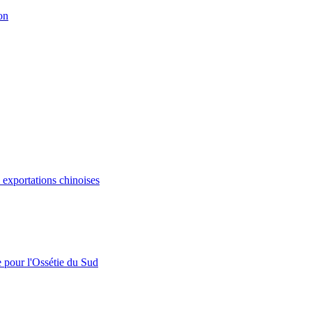
on
s exportations chinoises
e pour l'Ossétie du Sud