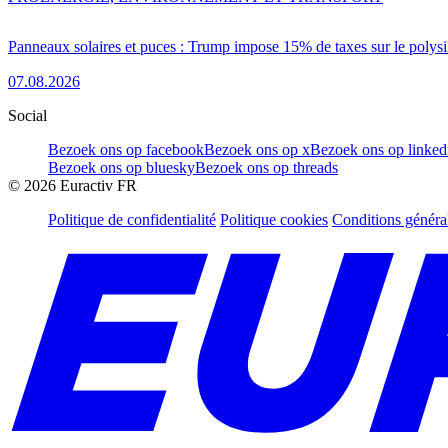
Panneaux solaires et puces : Trump impose 15% de taxes sur le polysi
07.08.2026
Social
Bezoek ons op facebook
Bezoek ons op x
Bezoek ons op linked
Bezoek ons op bluesky
Bezoek ons op threads
©
2026
Euractiv FR
Politique de confidentialité
Politique cookies
Conditions généra