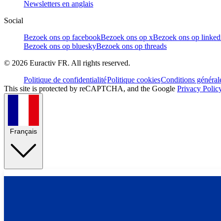
Newsletters en anglais
Social
Bezoek ons op facebook
Bezoek ons op x
Bezoek ons op linked
Bezoek ons op bluesky
Bezoek ons op threads
©
2026
Euractiv FR. All rights reserved.
Politique de confidentialité
Politique cookies
Conditions général
This site is protected by reCAPTCHA, and the Google
Privacy Polic
Français