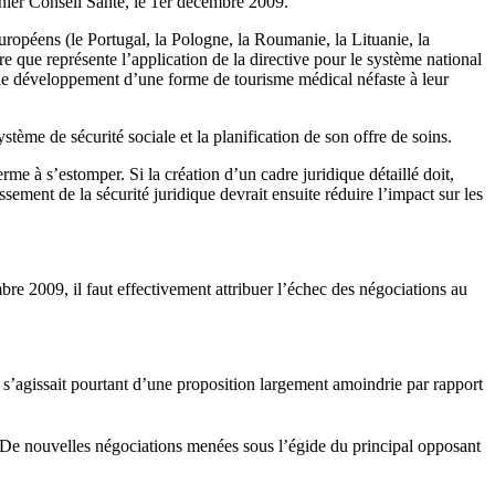
ernier Conseil Santé, le 1er décembre 2009.
uropéens (le Portugal, la Pologne, la Roumanie, la Lituanie, la
re que représente l’application de la directive pour le système national
t le développement d’une forme de tourisme médical néfaste à leur
stème de sécurité sociale et la planification de son offre de soins.
e à s’estomper. Si la création d’un cadre juridique détaillé doit,
ement de la sécurité juridique devrait ensuite réduire l’impact sur les
e 2009, il faut effectivement attribuer l’échec des négociations au
 s’agissait pourtant d’une proposition largement amoindrie par rapport
rer.De nouvelles négociations menées sous l’égide du principal opposant