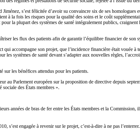
ion des régimes et prestations de sécurité sociale, rejetée à l’issue du d
d Jiménez, s’est félicitée d’avoir su convaincre six de ses homologues e
nt à la fois les risques pour la qualité des soins et le coût supplémentai
t pour la plupart des systèmes de santé intégralement publics, craignen
er les flux des patients afin de garantir l’équilibre financier de son sy
ui accompagne son projet, que l’incidence financière était vouée à term
 les systèmes de santé devant s’adapter aux nouvelles règles, l’accroiss
é sur les bénéfices attendus pour les patients.
 au Parlement européen sur la proposition de directive depuis septembr
té sociale des États membres ».
eurs années de bras de fer entre les États membres et la Commission, il
10, s’est engagée à revenir sur le projet, c’est-à-dire à ne pas l’enter