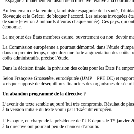
l’Espagne a finalement eu raison de la directive relative à la coordinat
Au lendemain de la réunion, la ministre espagnole de la santé, Trinida
Slovaquie et la Grèce), de bloquer l’accord. Les raisons invoquées étaie
de santé (environ 2 milliards d’euros chaque année). Ces pays, qui on
économie.
La majorité des États membres estime, ouvertement ou non, devoir maîtris
La Commission européenne a pourtant démontré, dans l’étude d’impact q
dans un premier temps, engendrer une forte augmentation des coûts pour
coûts administratifs, précise l’étude.
Dans la décision finale, la prévision des coûts pour les États l’a emport
Selon Françoise Grossetête, eurodéputée (UMP – PPE DE) et rapporteur
« risque supposé de déséquilibres financiers des organismes de sécuri
Un abandon programmé de la directive ?
L’avenir du texte semble aujourd’hui très compromis. Résultat de plusi
à la version initiale du texte voulu par l’Exécutif européen.
er
L’Espagne, en charge de la présidence de l’UE depuis le 1
janvier 20
à la directive ont pourtant peu de chances d’aboutir.