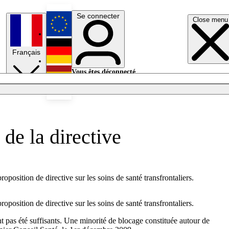
Se connecter
Close menu
English
Français
Deutsch
Vous êtes déconnecté.
Se connecter
Español
Lumières éteintes
 de la directive
position de directive sur les soins de santé transfrontaliers.
position de directive sur les soins de santé transfrontaliers.
nt pas été suffisants. Une minorité de blocage constituée autour de