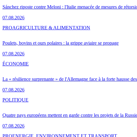
Sánchez riposte contre Meloni : l'Italie menacée de mesures de rétorsi
07.08.2026
PRO
AGRICULTURE & ALIMENTATION
Poulets, bovins et ours polaires : la grippe aviaire se propage
07.08.2026
ÉCONOMIE
La « résilience surprenante » de l'Allemagne face à la forte hausse de
07.08.2026
POLITIQUE
Quatre pays européens mettent en garde contre les projets de la Russi
07.08.2026
PRO
ENERGIE, ENVIRONNEMENT ET TRANSPORT