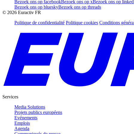
Bezoek ons op facebook
Bezoek ons op x
Bezoek ons op linked
Bezoek ons op bluesky
Bezoek ons op threads
©
2026
Euractiv FR
Politique de confidentialité
Politique cookies
Conditions généra
Services
Media Solutions
Projets publics européens
Evénements
Emplois
Agenda
Communiqués de presse