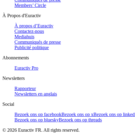
Members’ Circle
À Propos d'Euractiv
À propos d’Euractiv
Contactez-nous
Mediahuis
Communiqués de presse
Publicité politique
Abonnements
Euractiv Pro
Newsletters
Rapporteur
Newsletters en anglais
Social
Bezoek ons op facebook
Bezoek ons op x
Bezoek ons op linked
Bezoek ons op bluesky
Bezoek ons op threads
©
2026
Euractiv FR. All rights reserved.