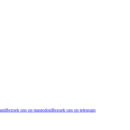
ram
Bezoek ons op mastodon
Bezoek ons op telegram