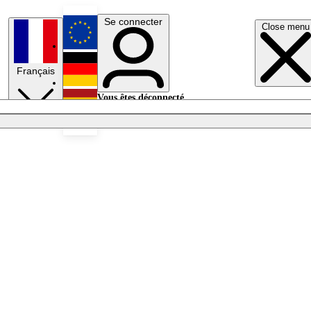
Se connecter
Close menu
English
Français
Deutsch
Vous êtes déconnecté.
Se connecter
Español
Lumières éteintes