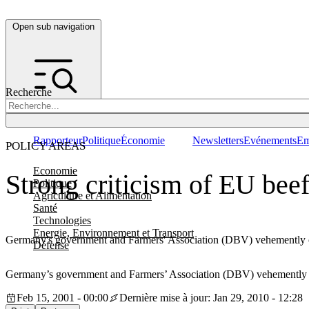
Open sub navigation
Recherche
Rapporteur
Politique
Économie
Newsletters
Evénements
Em
POLICY AREAS
Economie
Strong criticism of EU beef
Politique
Agriculture et Alimentation
Santé
Technologies
Energie, Environnement et Transport
Germany's government and Farmers' Association (DBV) vehemently o
Défense
Germany’s government and Farmers’ Association (DBV) vehemently o
Feb 15, 2001 - 00:00
Dernière mise à jour: Jan 29, 2010 - 12:28