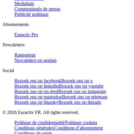
Mediahuis
Communiqués de presse
Publicité politique
Abonnements
Euractiv Pro
Newsletters
Rapporteur
Newsletters en anglais
Social
Bezoek ons op facebook
Bezoek ons op x
Bezoek ons op linkedin
Bezoek ons op youtube
Bezoek ons op rss-feed
Bezoek ons op instagram
Bezoek ons op mastodon
Bezoek ons op telegram
Bezoek ons op bluesky
Bezoek ons op threads
©
2026
Euractiv FR. All rights reserved.
Politique de confidentialité
Politique cookies
Conditions générales
Conditions d’abonnement
Conditions de vente