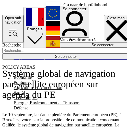
Ga naar de hoofdinhoud
Se connecter
Open sub
Close menu
English
navigation
Français
Deutsch
Vous êtes déconnecté.
Recherche
Se connecter
Español
Lumières éteintes
Se connecter
Rapporteur
Politique
Économie
Newsletters
Evénements
Em
POLICY AREAS
Système global de navigation
Economie
par satellite européen sur
Politique
Agriculture et Alimentation
agenda du PE
Santé
Technologies
Energie, Environnement et Transport
Défense
Le 19 septembre, la séance plénière du Parlement européen (PE), à
Bruxelles, votera sur la proposition de communication concernant
Galiléo, le système global de navigation par satellite européen. La