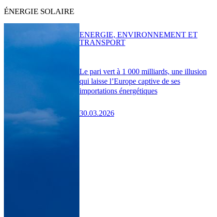
ÉNERGIE SOLAIRE
ENERGIE, ENVIRONNEMENT ET
TRANSPORT
Le pari vert à 1 000 milliards, une illusion
qui laisse l’Europe captive de ses
importations énergétiques
30.03.2026