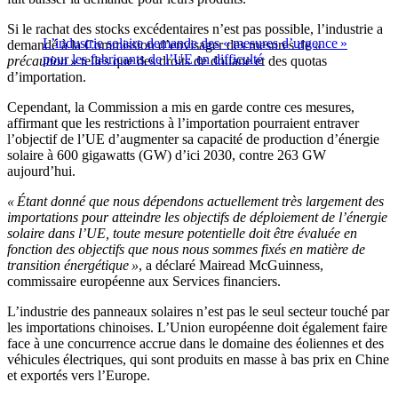
Si le rachat des stocks excédentaires n’est pas possible, l’industrie a
L’industrie solaire demande des « mesures d’urgence »
demandé à la Commission d’envisager des mesures de
«
pour les fabricants de l’UE en difficulté
précaution »
telles que des droits de douane et des quotas
d’importation.
Cependant, la Commission a mis en garde contre ces mesures,
affirmant que les restrictions à l’importation pourraient entraver
l’objectif de l’UE d’augmenter sa capacité de production d’énergie
solaire à 600 gigawatts (GW) d’ici 2030, contre 263 GW
aujourd’hui.
« Étant donné que nous dépendons actuellement très largement des
importations pour atteindre les objectifs de déploiement de l’énergie
solaire dans l’UE, toute mesure potentielle doit être évaluée en
fonction des objectifs que nous nous sommes fixés en matière de
transition énergétique »
, a déclaré Mairead McGuinness,
commissaire européenne aux Services financiers.
L’industrie des panneaux solaires n’est pas le seul secteur touché par
les importations chinoises. L’Union européenne doit également faire
face à une concurrence accrue dans le domaine des éoliennes et des
véhicules électriques, qui sont produits en masse à bas prix en Chine
et exportés vers l’Europe.