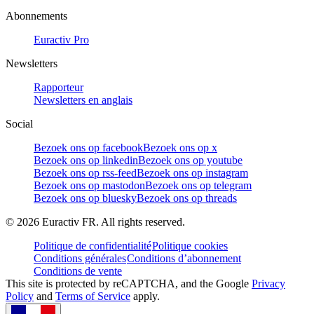
Abonnements
Euractiv Pro
Newsletters
Rapporteur
Newsletters en anglais
Social
Bezoek ons op facebook
Bezoek ons op x
Bezoek ons op linkedin
Bezoek ons op youtube
Bezoek ons op rss-feed
Bezoek ons op instagram
Bezoek ons op mastodon
Bezoek ons op telegram
Bezoek ons op bluesky
Bezoek ons op threads
©
2026
Euractiv FR. All rights reserved.
Politique de confidentialité
Politique cookies
Conditions générales
Conditions d’abonnement
Conditions de vente
This site is protected by reCAPTCHA, and the Google
Privacy
Policy
and
Terms of Service
apply.