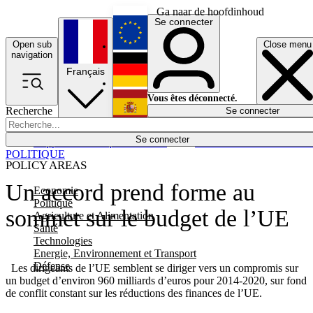
Ga naar de hoofdinhoud
Se connecter
Open sub
Close menu
English
navigation
Français
Deutsch
Vous êtes déconnecté.
Recherche
Se connecter
Español
Lumières éteintes
Se connecter
Rapporteur
Politique
Économie
Newsletters
Evénements
Em
POLITIQUE
POLICY AREAS
Un accord prend forme au
Economie
Politique
sommet sur le budget de l’UE
Agriculture et Alimentation
Santé
Technologies
Energie, Environnement et Transport
Défense
Les dirigeants de l’UE semblent se diriger vers un compromis sur
un budget d’environ 960 milliards d’euros pour 2014-2020, sur fond
de conflit constant sur les réductions des finances de l’UE.