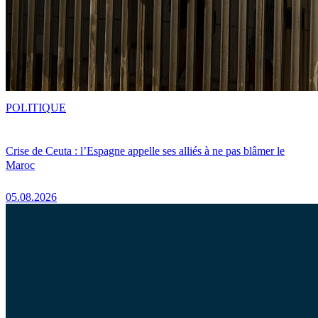
POLITIQUE
Crise de Ceuta : l’Espagne appelle ses alliés à ne pas blâmer le
Maroc
05.08.2026