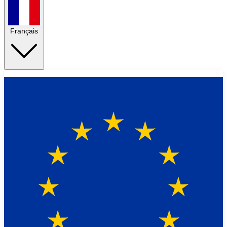
Français