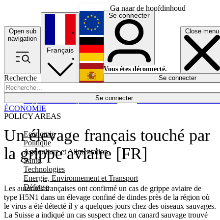
Ga naar de hoofdinhoud
Se connecter
Open sub
Close menu
English
navigation
Français
Deutsch
Vous êtes déconnecté.
Recherche
Se connecter
Español
Lumières éteintes
Se connecter
Rapporteur
Politique
Économie
Newsletters
Evénements
Em
ÉCONOMIE
POLICY AREAS
Un élevage français touché par
Economie
Politique
la grippe aviaire [FR]
Agriculture et Alimentation
Santé
Technologies
Energie, Environnement et Transport
Défense
Les autorités françaises ont confirmé un cas de grippe aviaire de
type H5N1 dans un élevage confiné de dindes près de la région où
le virus a été détecté il y a quelques jours chez des oiseaux sauvages.
La Suisse a indiqué un cas suspect chez un canard sauvage trouvé