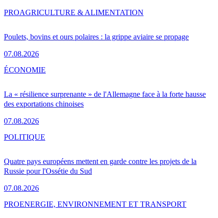
PRO
AGRICULTURE & ALIMENTATION
Poulets, bovins et ours polaires : la grippe aviaire se propage
07.08.2026
ÉCONOMIE
La « résilience surprenante » de l'Allemagne face à la forte hausse
des exportations chinoises
07.08.2026
POLITIQUE
Quatre pays européens mettent en garde contre les projets de la
Russie pour l'Ossétie du Sud
07.08.2026
PRO
ENERGIE, ENVIRONNEMENT ET TRANSPORT