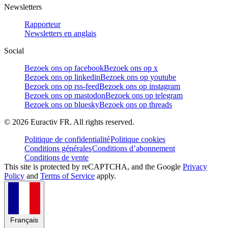
Newsletters
Rapporteur
Newsletters en anglais
Social
Bezoek ons op facebook
Bezoek ons op x
Bezoek ons op linkedin
Bezoek ons op youtube
Bezoek ons op rss-feed
Bezoek ons op instagram
Bezoek ons op mastodon
Bezoek ons op telegram
Bezoek ons op bluesky
Bezoek ons op threads
©
2026
Euractiv FR. All rights reserved.
Politique de confidentialité
Politique cookies
Conditions générales
Conditions d’abonnement
Conditions de vente
This site is protected by reCAPTCHA, and the Google
Privacy
Policy
and
Terms of Service
apply.
Français