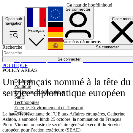
Ga naar de hoofdinhoud
Se connecter
Open sub
Close menu
English
navigation
Français
Deutsch
Vous êtes déconnecté.
Recherche
Se connecter
Español
Lumières éteintes
Se connecter
Rapporteur
Politique
Économie
Newsletters
Evénements
Em
POLITIQUE
POLICY AREAS
Un Français nommé à la tête du
Economie
Politique
service diplomatique européen
Agriculture et Alimentation
Santé
Technologies
Energie, Environnement et Transport
Défense
La haute représentante de l’UE aux Affaires étrangères, Catherine
Ashton, a annoncé, lundi 25 octobre, la nomination du Français
Pierre Vimont au poste de secrétaire général exécutif du Service
européen pour l’action extérieure (SEAE).