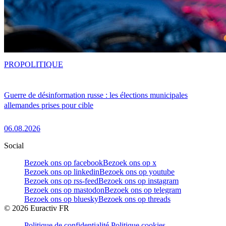
PRO
POLITIQUE
Guerre de désinformation russe : les élections municipales
allemandes prises pour cible
06.08.2026
Social
Bezoek ons op facebook
Bezoek ons op x
Bezoek ons op linkedin
Bezoek ons op youtube
Bezoek ons op rss-feed
Bezoek ons op instagram
Bezoek ons op mastodon
Bezoek ons op telegram
Bezoek ons op bluesky
Bezoek ons op threads
©
2026
Euractiv FR
Politique de confidentialité
Politique cookies