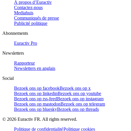
À propos d’Euractiv
Contactez-nous
Mediahuis
Communiqués de presse
Publicité politique
Abonnements
Euractiv Pro
Newsletters
Rapporteur
Newsletters en anglais
Social
Bezoek ons op facebook
Bezoek ons op x
Bezoek ons op linkedin
Bezoek ons op youtube
Bezoek ons op rss-feed
Bezoek ons op instagram
Bezoek ons op mastodon
Bezoek ons op telegram
Bezoek ons op bluesky
Bezoek ons op threads
©
2026
Euractiv FR. All rights reserved.
Politique de confidentialité
Politique cookies