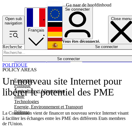
Ga naar de hoofdinhoud
Se connecter
Open sub
Close menu
English
navigation
Français
Deutsch
Vous êtes déconnecté.
Recherche
Se connecter
Español
Lumières éteintes
Se connecter
Rapporteur
Politique
Économie
Newsletters
Evénements
Em
POLITIQUE
POLICY AREAS
Un nouveau site Internet pour
Economie
Politique
libérer le potentiel des PME
Agriculture et Alimentation
Santé
Technologies
Energie, Environnement et Transport
Défense
La Commission vient de financer un nouveau service Internet visant
à faciliter les échanges entre les PME des différents Etats membres
de l'Union.