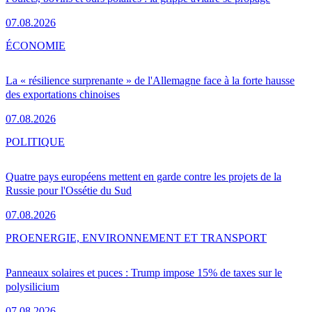
07.08.2026
ÉCONOMIE
La « résilience surprenante » de l'Allemagne face à la forte hausse
des exportations chinoises
07.08.2026
POLITIQUE
Quatre pays européens mettent en garde contre les projets de la
Russie pour l'Ossétie du Sud
07.08.2026
PRO
ENERGIE, ENVIRONNEMENT ET TRANSPORT
Panneaux solaires et puces : Trump impose 15% de taxes sur le
polysilicium
07.08.2026