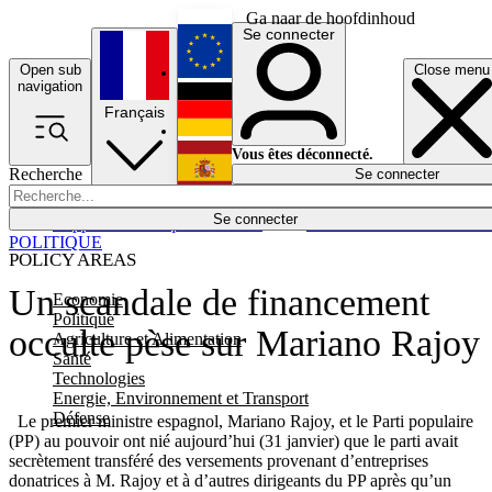
Ga naar de hoofdinhoud
Se connecter
Open sub
Close menu
English
navigation
Français
Deutsch
Vous êtes déconnecté.
Recherche
Se connecter
Español
Lumières éteintes
Se connecter
Rapporteur
Politique
Économie
Newsletters
Evénements
Em
POLITIQUE
POLICY AREAS
Un scandale de financement
Economie
Politique
occulte pèse sur Mariano Rajoy
Agriculture et Alimentation
Santé
Technologies
Energie, Environnement et Transport
Défense
Le premier ministre espagnol, Mariano Rajoy, et le Parti populaire
(PP) au pouvoir ont nié aujourd’hui (31 janvier) que le parti avait
secrètement transféré des versements provenant d’entreprises
donatrices à M. Rajoy et à d’autres dirigeants du PP après qu’un