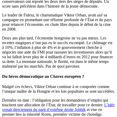
conservateurs ont reporté les deux tiers des sièges de députés. Un
score sans précédent dans l’histoire de la jeune démocratie.
Le leader de Fidesz, le charismatique Viktor Orban, avait axé sa
campagne en promettant une réforme profonde de l’État et du pays
pour relancer l’économie, en chute libre depuis le début de la crise
en 2008.
Deux ans plus tard, l’économie hongroise ne va pas mieux. Les
recettes magiques n’ont pas eu le succès escompté. Le chômage est
à 10%, l’inflation à plus de 4% et le gouvernement cherche à
négocier une aide du FMI pour rassurer les investisseurs alors qu’il
va lui falloir lever plus de 4 milliards d’euros en 2012 pour financer
sa dette. La monnaie nationale, le florint, est dans le même temps
malmené par les marchés. Pas de quoi pavoiser.
Du héros démocratique au Chavez européen ?
Malgré ces échecs, Viktor Orban continue à se comporter comme
l’unique maître de la Hongrie et les lois populistes se sont succédées.
Dernière en date : l’obligation pour les demandeurs d’emploi qui
touchent une allocation de l’État, de travailler pour ce dernier.
L’idée
venait directement du parti d’extrême droite Jobbik
et vise en
premier lieu la minorité Roms, première victime du chomâge.