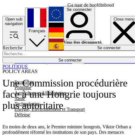
Ga naar de hoofdinhoud
Se connecter
Open sub
Close menu
English
navigation
Français
Deutsch
Vous êtes déconnecté.
Recherche
Se connecter
Español
Lumières éteintes
Se connecter
Rapporteur
Politique
Économie
Newsletters
Evénements
Em
POLITIQUE
POLICY AREAS
Une Commission procédurière
Economie
Politique
face à une Hongrie toujours
Agriculture et Alimentation
Santé
plus autoritaire
Technologies
Energie, Environnement et Transport
Défense
En moins de deux ans, le Premier ministre hongrois, Viktor Orban a
profondément réformé les institutions de son pays. Des menaces