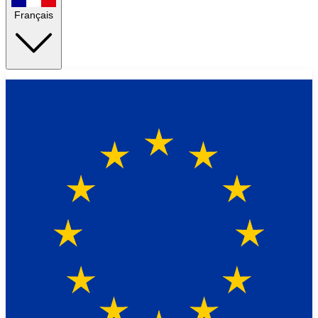
Français