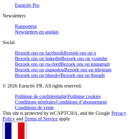
Euractiv Pro
Newsletters
Rapporteur
Newsletters en anglais
Social
Bezoek ons op facebook
Bezoek ons op x
Bezoek ons op linkedin
Bezoek ons op youtube
Bezoek ons op rss-feed
Bezoek ons op instagram
Bezoek ons op mastodon
Bezoek ons op telegram
Bezoek ons op bluesky
Bezoek ons op threads
©
2026
Euractiv FR. All rights reserved.
Politique de confidentialité
Politique cookies
Conditions générales
Conditions d’abonnement
Conditions de vente
This site is protected by reCAPTCHA, and the Google
Privacy
Policy
and
Terms of Service
apply.