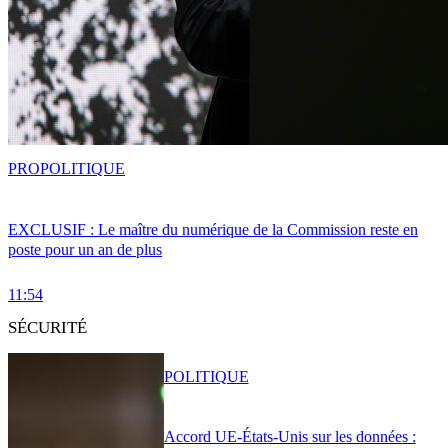
PRO
POLITIQUE
EXCLUSIF : Le maître du numérique de la Commission reste en
poste pour un an de plus
11:54
SÉCURITÉ
POLITIQUE
Accord UE-États-Unis sur les données :