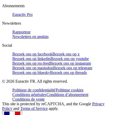
Abonnements
Euractiv Pro
Newsletters
Rapporteur
Newsletters en anglais
Social
Bezoek ons op facebook
Bezoek ons op x
Bezoek ons op linkedin
Bezoek ons op youtube
Bezoek ons op rss-feed
Bezoek ons op instagram
Bezoek ons op mastodon
Bezoek ons op telegram
Bezoek ons op bluesky
Bezoek ons op threads
©
2026
Euractiv FR. All rights reserved.
Politique de confidentialité
Politique cookies
Conditions générales
Conditions d’abonnement
Conditions de vente
This site is protected by reCAPTCHA, and the Google
Privacy
Policy
and
Terms of Service
apply.