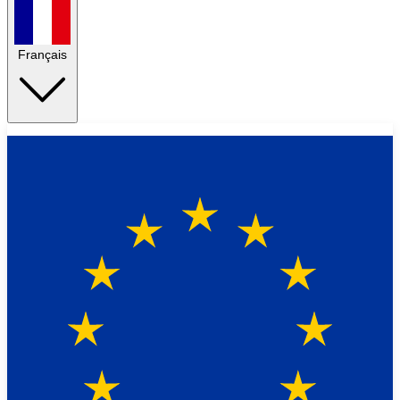
Français