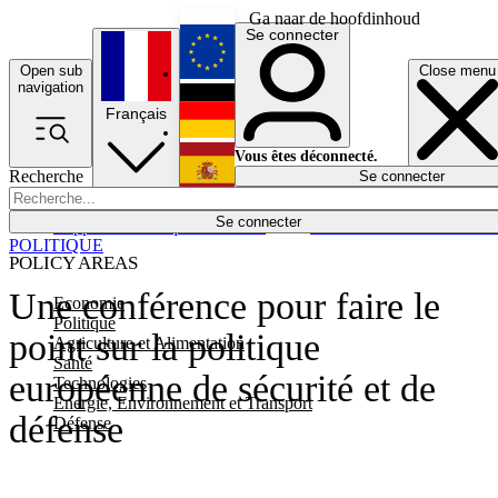
Ga naar de hoofdinhoud
Se connecter
Open sub
Close menu
English
navigation
Français
Deutsch
Vous êtes déconnecté.
Recherche
Se connecter
Español
Lumières éteintes
Se connecter
Rapporteur
Politique
Économie
Newsletters
Evénements
Em
POLITIQUE
POLICY AREAS
Une conférence pour faire le
Economie
Politique
point sur la politique
Agriculture et Alimentation
Santé
européenne de sécurité et de
Technologies
Energie, Environnement et Transport
défense
Défense