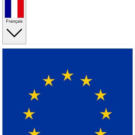
Français