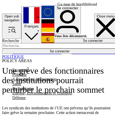
Ga naar de hoofdinhoud
Se connecter
Open sub
Close menu
English
navigation
Français
Deutsch
Vous êtes déconnecté.
Recherche
Se connecter
Español
Lumières éteintes
Se connecter
Rapporteur
Politique
Économie
Newsletters
Evénements
Em
POLITIQUE
POLICY AREAS
Une grève des fonctionnaires
Economie
Politique
des institutions pourrait
Agriculture et Alimentation
Santé
perturber le prochain sommet
Technologies
Energie, Environnement et Transport
Défense
Les syndicats des institutions de l’UE ont prévenu qu’ils pourraient
faire grève la semaine prochaine. Cette action menacerait de