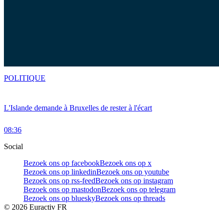
POLITIQUE
L'Islande demande à Bruxelles de rester à l'écart
08:36
Social
Bezoek ons op facebook
Bezoek ons op x
Bezoek ons op linkedin
Bezoek ons op youtube
Bezoek ons op rss-feed
Bezoek ons op instagram
Bezoek ons op mastodon
Bezoek ons op telegram
Bezoek ons op bluesky
Bezoek ons op threads
©
2026
Euractiv FR