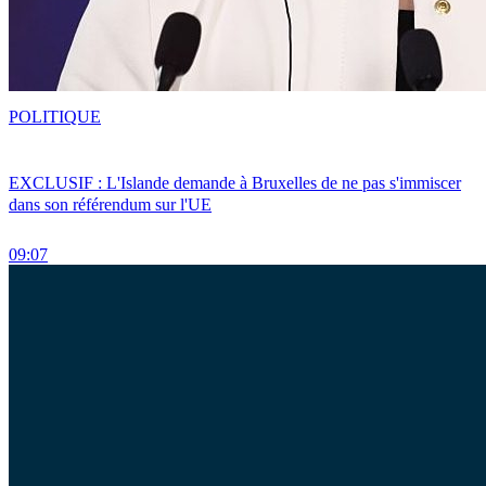
POLITIQUE
EXCLUSIF : L'Islande demande à Bruxelles de ne pas s'immiscer
dans son référendum sur l'UE
09:07