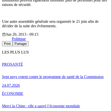
institutions peuvent également mobiliser plus de personnel pour des
raisons de sécurité.
Une autre assemblée générale sera organisée le 21 juin afin de
décider de la suite des évènements.
Jun 20, 2013 - 09:15
Politique
Print
Partager
LES PLUS LUS
PRO
SANTÉ
Sept pays votent contre le programme de santé de la Commission
24.07.2026
ÉCONOMIE
Merci la Chine : elle a sauvé l’économie mondiale