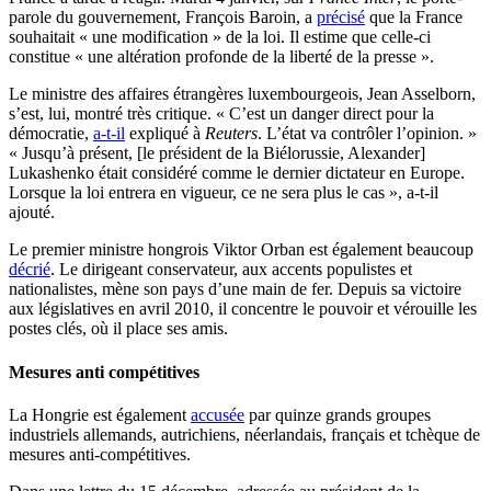
parole du gouvernement, François Baroin, a
précisé
que la France
souhaitait « une modification » de la loi. Il estime que celle-ci
constitue « une altération profonde de la liberté de la presse ».
Le ministre des affaires étrangères luxembourgeois, Jean Asselborn,
s’est, lui, montré très critique. « C’est un danger direct pour la
démocratie,
a-t-il
expliqué à
Reuters
. L’état va contrôler l’opinion. »
« Jusqu’à présent, [le président de la Biélorussie, Alexander]
Lukashenko était considéré comme le dernier dictateur en Europe.
Lorsque la loi entrera en vigueur, ce ne sera plus le cas », a-t-il
ajouté.
Le premier ministre hongrois Viktor Orban est également beaucoup
décrié
. Le dirigeant conservateur, aux accents populistes et
nationalistes, mène son pays d’une main de fer. Depuis sa victoire
aux législatives en avril 2010, il concentre le pouvoir et vérouille les
postes clés, où il place ses amis.
Mesures anti compétitives
La Hongrie est également
accusée
par quinze grands groupes
industriels allemands, autrichiens, néerlandais, français et tchèque de
mesures anti-compétitives.