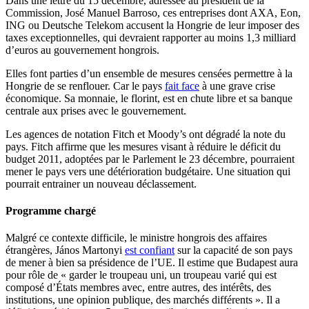
Dans une lettre du 15 décembre, adressée au président de la
Commission, José Manuel Barroso, ces entreprises dont AXA, Eon,
ING ou Deutsche Telekom accusent la Hongrie de leur imposer des
taxes exceptionnelles, qui devraient rapporter au moins 1,3 milliard
d’euros au gouvernement hongrois.
Elles font parties d’un ensemble de mesures censées permettre à la
Hongrie de se renflouer. Car le pays
fait face
à une grave crise
économique. Sa monnaie, le florint, est en chute libre et sa banque
centrale aux prises avec le gouvernement.
Les agences de notation Fitch et Moody’s ont dégradé la note du
pays. Fitch affirme que les mesures visant à réduire le déficit du
budget 2011, adoptées par le Parlement le 23 décembre, pourraient
mener le pays vers une détérioration budgétaire. Une situation qui
pourrait entrainer un nouveau déclassement.
Programme chargé
Malgré ce contexte difficile, le ministre hongrois des affaires
étrangères, János Martonyi
est confiant
sur la capacité de son pays
de mener à bien sa présidence de l’UE. Il estime que Budapest aura
pour rôle de « garder le troupeau uni, un troupeau varié qui est
composé d’États membres avec, entre autres, des intérêts, des
institutions, une opinion publique, des marchés différents ». Il a