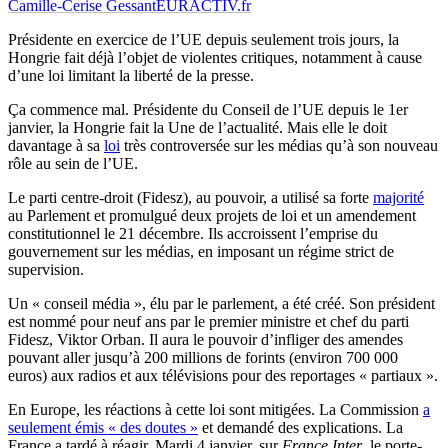
Camille-Cerise Gessant
EURACTIV.fr
Présidente en exercice de l’UE depuis seulement trois jours, la
Hongrie fait déjà l’objet de violentes critiques, notamment à cause
d’une loi limitant la liberté de la presse.
Ça commence mal. Présidente du Conseil de l’UE depuis le 1er
janvier, la Hongrie fait la Une de l’actualité. Mais elle le doit
davantage à sa
loi
très controversée sur les médias qu’à son nouveau
rôle au sein de l’UE.
Le parti centre-droit (Fidesz), au pouvoir, a utilisé sa forte
majorité
au Parlement et promulgué deux projets de loi et un amendement
constitutionnel le 21 décembre. Ils accroissent l’emprise du
gouvernement sur les médias, en imposant un régime strict de
supervision.
Un « conseil média », élu par le parlement, a été créé. Son président
est nommé pour neuf ans par le premier ministre et chef du parti
Fidesz, Viktor Orban. Il aura le pouvoir d’infliger des amendes
pouvant aller jusqu’à 200 millions de forints (environ 700 000
euros) aux radios et aux télévisions pour des reportages « partiaux ».
En Europe, les réactions à cette loi sont mitigées. La Commission
a
seulement émis « des doutes »
et demandé des explications. La
France a tardé à réagir. Mardi 4 janvier, sur
France Inter
, le porte-