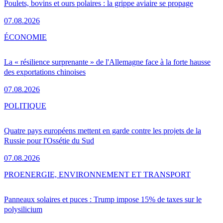
Poulets, bovins et ours polaires : la grippe aviaire se propage
07.08.2026
ÉCONOMIE
La « résilience surprenante » de l'Allemagne face à la forte hausse
des exportations chinoises
07.08.2026
POLITIQUE
Quatre pays européens mettent en garde contre les projets de la
Russie pour l'Ossétie du Sud
07.08.2026
PRO
ENERGIE, ENVIRONNEMENT ET TRANSPORT
Panneaux solaires et puces : Trump impose 15% de taxes sur le
polysilicium