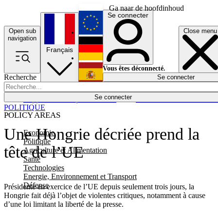
Ga naar de hoofdinhoud
Se connecter
Open sub
Close menu
English
navigation
Français
Deutsch
Vous êtes déconnecté.
Recherche
Se connecter
Español
Lumières éteintes
Se connecter
Rapporteur
Politique
Économie
Newsletters
Evénements
Em
POLITIQUE
POLICY AREAS
Une Hongrie décriée prend la
Economie
Politique
tête de l’UE
Agriculture et Alimentation
Santé
Technologies
Energie, Environnement et Transport
Défense
Présidente en exercice de l’UE depuis seulement trois jours, la
Hongrie fait déjà l’objet de violentes critiques, notamment à cause
d’une loi limitant la liberté de la presse.