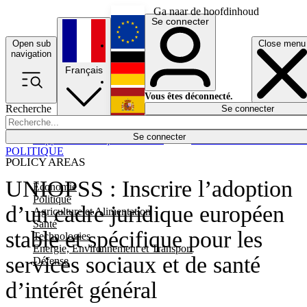
Ga naar de hoofdinhoud
Se connecter
Open sub
Close menu
English
navigation
Français
Deutsch
Vous êtes déconnecté.
Recherche
Se connecter
Español
Lumières éteintes
Se connecter
Rapporteur
Politique
Économie
Newsletters
Evénements
Em
POLITIQUE
POLICY AREAS
UNIOPSS : Inscrire l’adoption
Economie
Politique
d’un cadre juridique européen
Agriculture et Alimentation
Santé
stable et spécifique pour les
Technologies
Energie, Environnement et Transport
services sociaux et de santé
Défense
d’intérêt général