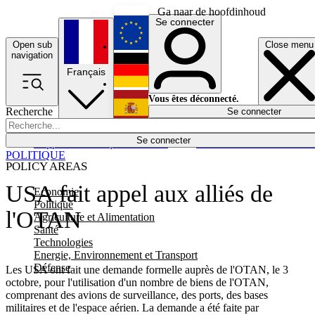
Ga naar de hoofdinhoud
Se connecter
Open sub
Close menu
English
navigation
Français
Deutsch
Vous êtes déconnecté.
Recherche
Se connecter
Español
Lumières éteintes
Se connecter
Rapporteur
Politique
Économie
Newsletters
Evénements
Em
POLITIQUE
POLICY AREAS
USA fait appel aux alliés de
Economie
Politique
l'OTAN
Agriculture et Alimentation
Santé
Technologies
Energie, Environnement et Transport
Défense
Les USA ont fait une demande formelle auprès de l'OTAN, le 3
octobre, pour l'utilisation d'un nombre de biens de l'OTAN,
comprenant des avions de surveillance, des ports, des bases
militaires et de l'espace aérien. La demande a été faite par