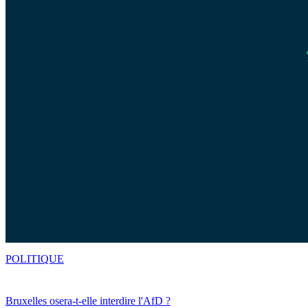
POLITIQUE
Bruxelles osera-t-elle interdire l'AfD ?