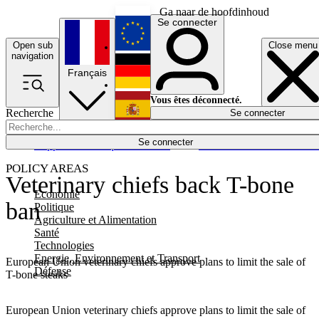
Ga naar de hoofdinhoud
Se connecter
Open sub
Close menu
English
navigation
Français
Deutsch
Vous êtes déconnecté.
Recherche
Se connecter
Español
Lumières éteintes
Se connecter
Rapporteur
Politique
Économie
Newsletters
Evénements
Em
POLICY AREAS
Veterinary chiefs back T-bone
Economie
ban
Politique
Agriculture et Alimentation
Santé
Technologies
Energie, Environnement et Transport
European Union veterinary chiefs approve plans to limit the sale of
Défense
T-bone steaks
European Union veterinary chiefs approve plans to limit the sale of