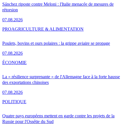
Sánchez riposte contre Meloni : l'Italie menacée de mesures de
rétorsion
07.08.2026
PRO
AGRICULTURE & ALIMENTATION
Poulets, bovins et ours polaires : la grippe aviaire se propage
07.08.2026
ÉCONOMIE
La « résilience surprenante » de l'Allemagne face à la forte hausse
des exportations chinoises
07.08.2026
POLITIQUE
Quatre pays européens mettent en garde contre les projets de la
Russie pour l'Ossétie du Sud