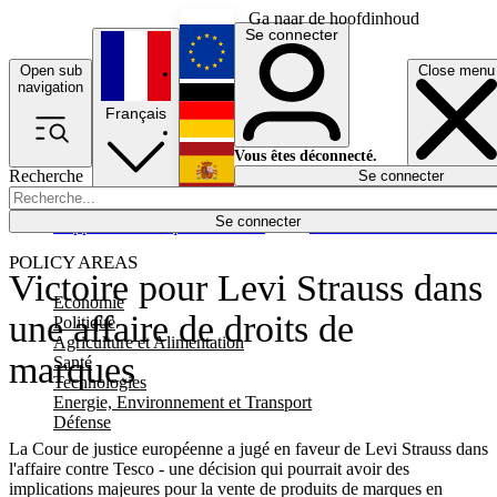
Ga naar de hoofdinhoud
Se connecter
Open sub
Close menu
English
navigation
Français
Deutsch
Vous êtes déconnecté.
Recherche
Se connecter
Español
Lumières éteintes
Se connecter
Rapporteur
Politique
Économie
Newsletters
Evénements
Em
POLICY AREAS
Victoire pour Levi Strauss dans
Economie
une affaire de droits de
Politique
Agriculture et Alimentation
marques
Santé
Technologies
Energie, Environnement et Transport
Défense
La Cour de justice européenne a jugé en faveur de Levi Strauss dans
l'affaire contre Tesco - une décision qui pourrait avoir des
implications majeures pour la vente de produits de marques en