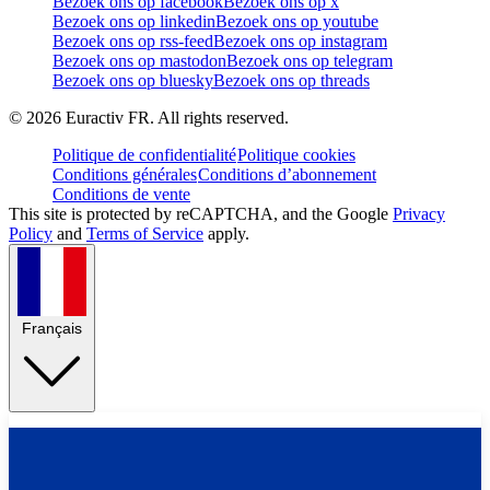
Bezoek ons op facebook
Bezoek ons op x
Bezoek ons op linkedin
Bezoek ons op youtube
Bezoek ons op rss-feed
Bezoek ons op instagram
Bezoek ons op mastodon
Bezoek ons op telegram
Bezoek ons op bluesky
Bezoek ons op threads
©
2026
Euractiv FR. All rights reserved.
Politique de confidentialité
Politique cookies
Conditions générales
Conditions d’abonnement
Conditions de vente
This site is protected by reCAPTCHA, and the Google
Privacy
Policy
and
Terms of Service
apply.
Français