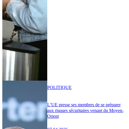
POLITIQUE
L’UE presse ses membres de se préparer
aux risques sécuritaires venant du Moyen-
Orient