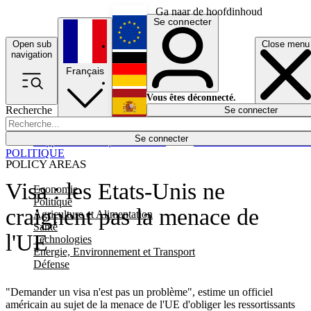
Ga naar de hoofdinhoud
Se connecter
Open sub
Close menu
English
navigation
Français
Deutsch
Vous êtes déconnecté.
Recherche
Se connecter
Español
Lumières éteintes
Se connecter
Rapporteur
Politique
Économie
Newsletters
Evénements
Em
POLITIQUE
POLICY AREAS
Visa : les Etats-Unis ne
Economie
Politique
craignent pas la menace de
Agriculture et Alimentation
Santé
l'UE
Technologies
Energie, Environnement et Transport
Défense
"Demander un visa n'est pas un problème", estime un officiel
américain au sujet de la menace de l'UE d'obliger les ressortissants