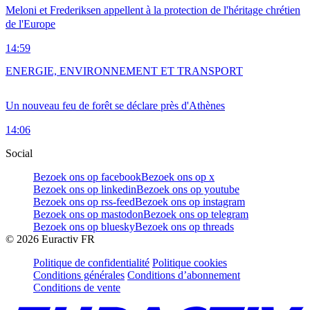
Meloni et Frederiksen appellent à la protection de l'héritage chrétien
de l'Europe
14:59
ENERGIE, ENVIRONNEMENT ET TRANSPORT
Un nouveau feu de forêt se déclare près d'Athènes
14:06
Social
Bezoek ons op facebook
Bezoek ons op x
Bezoek ons op linkedin
Bezoek ons op youtube
Bezoek ons op rss-feed
Bezoek ons op instagram
Bezoek ons op mastodon
Bezoek ons op telegram
Bezoek ons op bluesky
Bezoek ons op threads
©
2026
Euractiv FR
Politique de confidentialité
Politique cookies
Conditions générales
Conditions d’abonnement
Conditions de vente