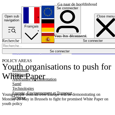
Ga naar de hoofdinhoud
Se connecter
Open sub
Close menu
English
navigation
Français
Deutsch
Vous êtes déconnecté.
Recherche
Se connecter
Español
Lumières éteintes
Se connecter
Rapporteur
Politique
Économie
Newsletters
Evénements
Em
POLICY AREAS
Youth organisations to push for
Economie
White Paper
Politique
Agriculture et Alimentation
Santé
Technologies
Energie, Environnement et Transport
Young people from all over Europe will be demonstrating on
Défense
Monday 28 May in Brussels to fight for promised White Paper on
youth policy