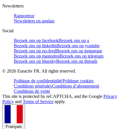
Newsletters
Rapporteur
Newsletters en anglais
Social
Bezoek ons op facebook
Bezoek ons op x
Bezoek ons op linkedin
Bezoek ons op youtube
Bezoek ons op rss-feed
Bezoek ons op instagram
Bezoek ons op mastodon
Bezoek ons op telegram
Bezoek ons op bluesky
Bezoek ons op threads
©
2026
Euractiv FR. All rights reserved.
Politique de confidentialité
Politique cookies
Conditions générales
Conditions d’abonnement
Conditions de vente
This site is protected by reCAPTCHA, and the Google
Privacy
Policy
and
Terms of Service
apply.
Français