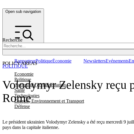
Open sub navigation
Recherche
Rapporteur
Politique
Économie
Newsletters
Evénements
Em
POLICY AREAS
POLITIQUE
Economie
Politique
Volodymyr Zelensky reçu pa
Agriculture et Alimentation
Santé
Rome
Technologies
Energie, Environnement et Transport
Défense
Le président ukrainien Volodymyr Zelensky a été reçu mercredi 9 juil
pays dans la capitale italienne.