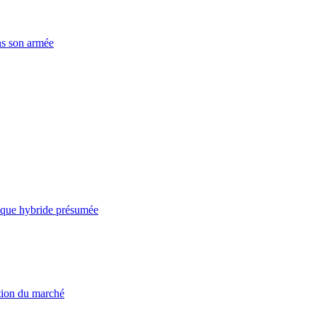
ns son armée
taque hybride présumée
ation du marché