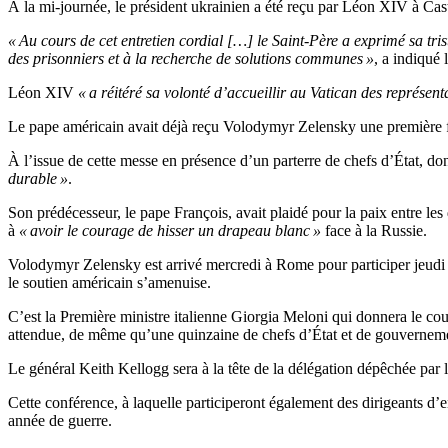
À la mi-journée, le président ukrainien a été reçu par Léon XIV à Cast
« Au cours de cet entretien cordial […] le Saint-Père a exprimé sa trist
des prisonniers et à la recherche de solutions communes »
, a indiqué
Léon XIV
« a réitéré sa volonté d’accueillir au Vatican des représen
Le pape américain avait déjà reçu Volodymyr Zelensky une première foi
À l’issue de cette messe en présence d’un parterre de chefs d’État, d
durable »
.
Son prédécesseur, le pape François, avait plaidé pour la paix entre le
à
« avoir le courage de hisser un drapeau blanc »
face à la Russie.
Volodymyr Zelensky est arrivé mercredi à Rome pour participer jeudi et
le soutien américain s’amenuise.
C’est la Première ministre italienne Giorgia Meloni qui donnera le 
attendue, de même qu’une quinzaine de chefs d’État et de gouverneme
Le général Keith Kellogg sera à la tête de la délégation dépêchée par
Cette conférence, à laquelle participeront également des dirigeants d’en
année de guerre.