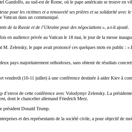
el Gandolfo, au sud-est de Rome, où le pape américain se trouve en villé
esse pour les victimes et a renouvelé ses prières et sa solidarité avec le
 le Vatican dans un communiqué.
tants de la Russie et de l’Ukraine pour des négociations »
, a-t-il ajouté.
s en audience privée au Vatican le 18 mai, le jour de la messe inaugura
ont M. Zelensky, le pape avait prononcé ces quelques mots en public :
« 
s deux pays majoritairement orthodoxes, sans obtenir de résultats concre
 vendredi (10-11 juillet) à une conférence destinée à aider Kiev à comb
coup d’envoi de cette conférence avec Volodymyr Zelensky. La présiden
nt, dont le chancelier allemand Friedrich Merz.
 le président Donald Trump.
treprises et des représentants de la société civile, a pour objectif de m