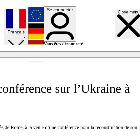
Se connecter
Close menu
English
Français
Deutsch
Vous êtes déconnecté.
Se connecter
Español
Lumières éteintes
conférence sur l’Ukraine à
s de Rome, à la veille d’une conférence pour la reconstruction de son