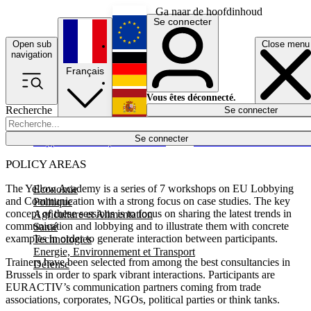
Ga naar de hoofdinhoud
Se connecter
Open sub
Close menu
English
navigation
Français
Deutsch
Vous êtes déconnecté.
Recherche
Se connecter
Español
Lumières éteintes
Se connecter
Rapporteur
Politique
Économie
Newsletters
Evénements
Em
POLICY AREAS
The Yellow Academy is a series of 7 workshops on EU Lobbying
Economie
and Communication with a strong focus on case studies. The key
Politique
concept of these sessions is to focus on sharing the latest trends in
Agriculture et Alimentation
communication and lobbying and to illustrate them with concrete
Santé
examples in order to generate interaction between participants.
Technologies
Energie, Environnement et Transport
Trainers have been selected from among the best consultancies in
Défense
Brussels in order to spark vibrant interactions. Participants are
EURACTIV’s communication partners coming from trade
associations, corporates, NGOs, political parties or think tanks.