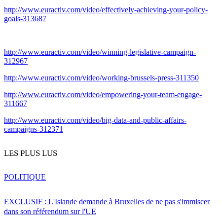
http://www.euractiv.com/video/effectively-achieving-your-policy-
goals-313687
http://www.euractiv.com/video/winning-legislative-campaign-
312967
http://www.euractiv.com/video/working-brussels-press-311350
http://www.euractiv.com/video/empowering-your-team-engage-
311667
http://www.euractiv.com/video/big-data-and-public-affairs-
campaigns-312371
LES PLUS LUS
POLITIQUE
EXCLUSIF : L'Islande demande à Bruxelles de ne pas s'immiscer
dans son référendum sur l'UE