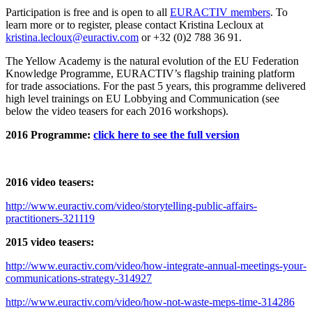
Participation is free and is open to all
EURACTIV members
. To
learn more or to register, please contact Kristina Lecloux at
kristina.lecloux@euractiv.com
or +32 (0)2 788 36 91.
The Yellow Academy is the natural evolution of the EU Federation
Knowledge Programme, EURACTIV’s flagship training platform
for trade associations. For the past 5 years, this programme delivered
high level trainings on EU Lobbying and Communication (see
below the video teasers for each 2016 workshops).
2016 Programme:
click here to see the full version
2016 video teasers:
http://www.euractiv.com/video/storytelling-public-affairs-
practitioners-321119
2015 video teasers:
http://www.euractiv.com/video/how-integrate-annual-meetings-your-
communications-strategy-314927
http://www.euractiv.com/video/how-not-waste-meps-time-314286